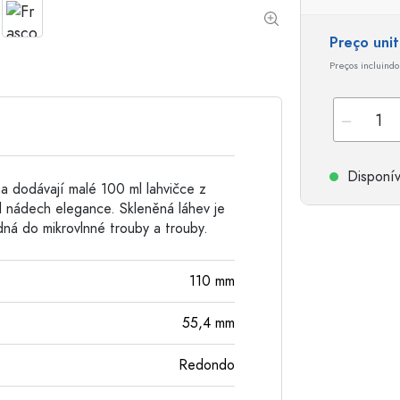
Garrafas de alumínio
Preço uni
Preços incluindo
Disponív
dna dodávají malé 100 ml lahvičce z
ůl nádech elegance. Skleněná láhev je
dná do mikrovlnné trouby a trouby.
110
mm
55,4
mm
Redondo