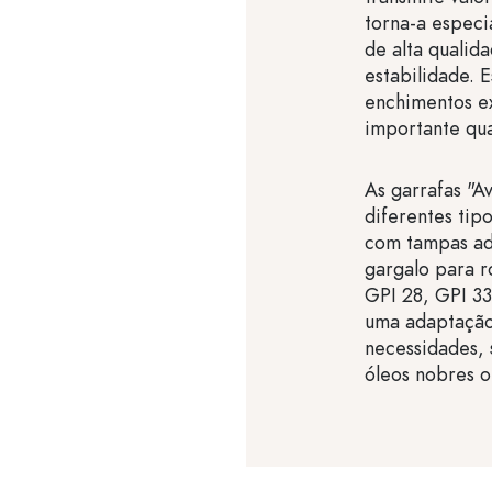
torna-a especi
de alta qualid
estabilidade. E
enchimentos ex
importante qua
As garrafas "A
diferentes ti
com tampas ad
gargalo para r
GPI 28, GPI 33
uma adaptação
necessidades, 
óleos nobres o