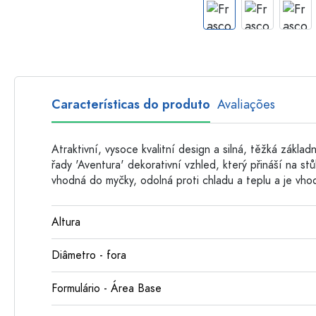
Garrafas de plastico
Características do produto
Avaliações
Atraktivní, vysoce kvalitní design a silná, těžká zákla
řady 'Aventura' dekorativní vzhled, který přináší na st
vhodná do myčky, odolná proti chladu a teplu a je vho
Altura
Diâmetro - fora
Formulário - Área Base