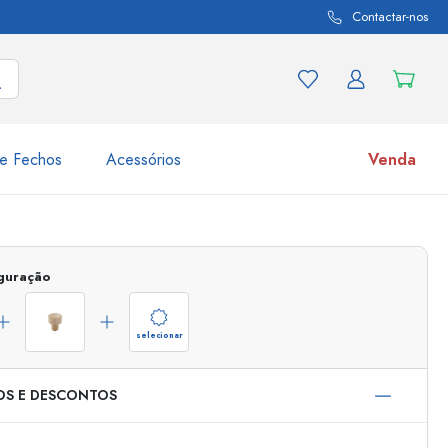
Contactar-nos
e Fechos
Acessórios
Venda
variações de produtos
Frascos
iguração
Descubra agora
Compre agora
selecionar
OS E DESCONTOS
s