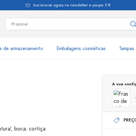
Inscreva-se agora na newsletter e poupe 5 €
te de armazenamento
Embalagens cosméticas
Tampas 
as
Mais de 2.500 produtos e 
A sua conf
Garrafas Estal
PREÇ
Garrafas dispensadoras
Dispensadores Airles
ica
Frascos de pulverização
Frascos com roll-on