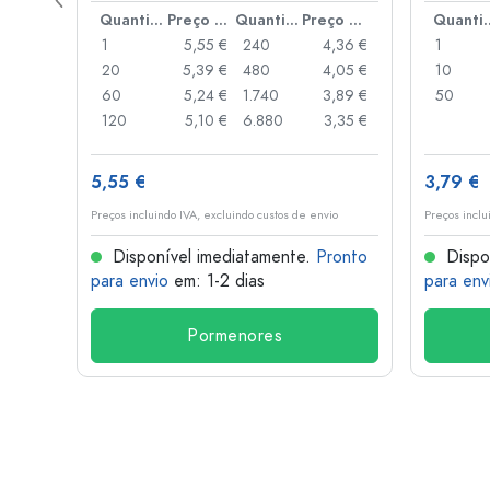
Preço por peça
Quantidade
Preço por peça
Quantidade
Preço por peça
Quant
,93 €
1
5,55 €
240
4,36 €
1
,88 €
20
5,39 €
480
4,05 €
10
,85 €
60
5,24 €
1.740
3,89 €
50
,74 €
120
5,10 €
6.880
3,35 €
5,55 €
3,79 €
o
Preços incluindo IVA, excluindo custos de envio
Preços inclu
onto
Disponível imediatamente.
Pronto
Dispo
para envio
em: 1-2 dias
para env
Pormenores