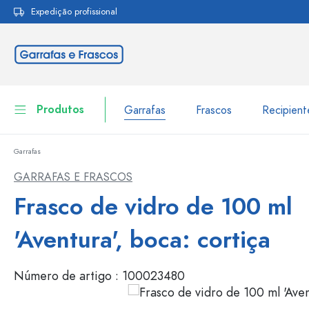
Expedição profissional
pesquisa
Saltar para a navegação principal
Produtos
Garrafas
Frascos
Recipien
Garrafas
Garrafas
Ir para categoria Garraf
GARRAFAS E FRASCOS
Frascos
Frasco de vidro de 100 ml
Garrafas por marca
Garrafas WECK
Recipiente de armazenamento
'Aventura', boca: cortiça
Louça de mesa
Garrafas por função
Número de artigo :
100023480
Frascos conta-gotas
Embalagens cosméticas
Garrafas com tampa mecân