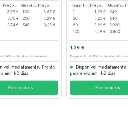
idade
Preço por peça
Quantidade
Preço por peça
Quantidade
Preço por peça
Quantidade
3,79 €
100
3,65 €
1
1,29 €
240
3,75 €
250
3,29 €
20
1,25 €
540
3,74 €
540
3,28 €
60
1,22 €
1.020
120
1,19 €
3.800
1,29 €
indo IVA, excluindo custos de envio
Preços incluindo IVA, excluindo custos de 
nível imediatamente.
Pronto
Disponível imediatamente
io
em: 1-2 dias
para envio
em: 1-2 dias
Pormenores
Pormenores