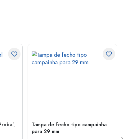
Proba',
Tampa de fecho tipo campainha
Garra
para 29 mm
Juice
boca