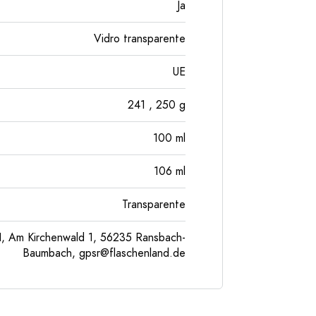
Ja
Vidro transparente
UE
241
, 250
g
100
ml
106
ml
Transparente
, Am Kirchenwald 1, 56235 Ransbach-
Baumbach,
gpsr@flaschenland.de