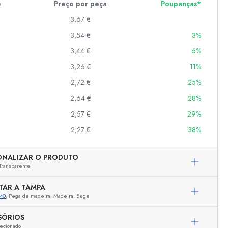
e
Preço por peça
Poupanças*
3,67 €
3,54 €
3%
er
as
3,44 €
6%
o
3,26 €
11%
2,72 €
25%
s
2,64 €
28%
2,57 €
29%
2,27 €
38%
ONALIZAR O PRODUTO
Transparente
TAR A TAMPA
40
, Pega de madeira, Madeira, Bege
Representação exemplar
SÓRIOS
ecionado