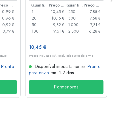
Preço por peça
Quantidade
Preço por peça
Quantidade
Preço por peça
0,99 €
1
10,45 €
250
7,85 €
1
0,96 €
20
10,15 €
500
7,58 €
24
0,92 €
50
9,82 €
1.000
7,31 €
72
0,79 €
100
9,61 €
2.500
6,28 €
120
10,45 €
1,36 
envio
Preços incluindo IVA, excluindo custos de envio
Preços i
.
Pronto
Disponível imediatamente.
Pronto
Dis
para envio
em: 1-2 dias
para 
Pormenores