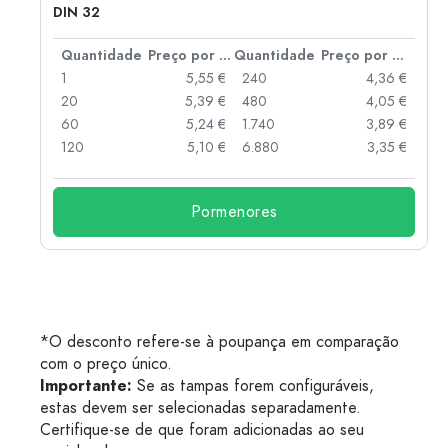
DIN 32
 por peça
Quantidade
Preço por peça
Quantidade
Preço por peça
 €
1
5,55 €
240
4,36 €
 €
20
5,39 €
480
4,05 €
 €
60
5,24 €
1.740
3,89 €
 €
120
5,10 €
6.880
3,35 €
Pormenores
*O desconto refere-se à poupança em comparação
com o preço único.
Importante:
Se as tampas forem configuráveis,
estas devem ser selecionadas separadamente.
Certifique-se de que foram adicionadas ao seu