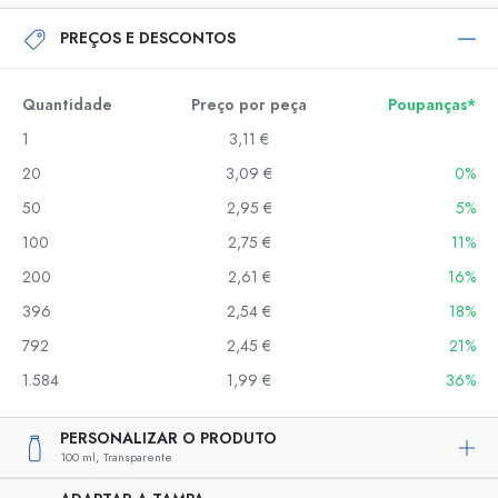
PREÇOS E DESCONTOS
Quantidade
Preço por peça
Poupanças*
1
3,11 €
20
3,09 €
0%
50
2,95 €
5%
100
2,75 €
11%
200
2,61 €
16%
396
2,54 €
18%
792
2,45 €
21%
1.584
1,99 €
36%
PERSONALIZAR O PRODUTO
100 ml,
Transparente