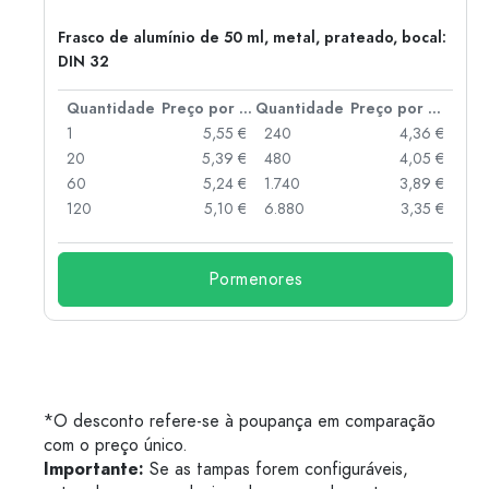
Frasco de alumínio de 50 ml, metal, prateado, bocal:
DIN 32
 por peça
Quantidade
Preço por peça
Quantidade
Preço por peça
 €
1
5,55 €
240
4,36 €
 €
20
5,39 €
480
4,05 €
 €
60
5,24 €
1.740
3,89 €
 €
120
5,10 €
6.880
3,35 €
Pormenores
*O desconto refere-se à poupança em comparação
com o preço único.
Importante:
Se as tampas forem configuráveis,