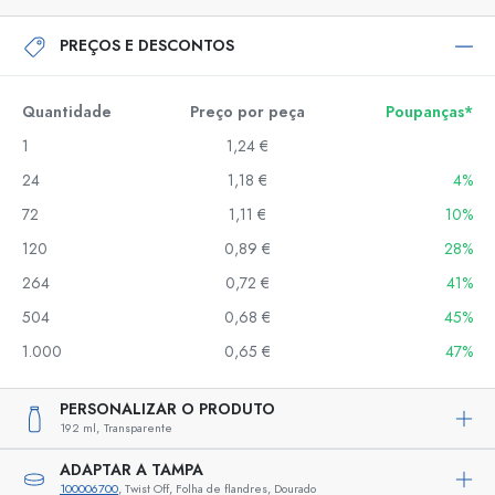
PREÇOS E DESCONTOS
Quantidade
Preço por peça
Poupanças*
1
1,24 €
24
1,18 €
4%
72
1,11 €
10%
120
0,89 €
28%
264
0,72 €
41%
504
0,68 €
45%
1.000
0,65 €
47%
PERSONALIZAR O PRODUTO
192 ml,
Transparente
ADAPTAR A TAMPA
100006700
, Twist Off, Folha de flandres, Dourado