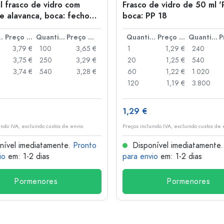
l frasco de vidro com
Frasco de vidro de 50 ml '
e alavanca, boca: fecho
boca: PP 18
anca
idade
Preço por peça
Quantidade
Preço por peça
Quantidade
Preço por peça
Quantidade
3,79 €
100
3,65 €
1
1,29 €
240
3,75 €
250
3,29 €
20
1,25 €
540
3,74 €
540
3,28 €
60
1,22 €
1.020
120
1,19 €
3.800
1,29 €
indo IVA, excluindo custos de envio
Preços incluindo IVA, excluindo custos de 
nível imediatamente.
Pronto
Disponível imediatamente
io
em: 1-2 dias
para envio
em: 1-2 dias
Pormenores
Pormenores