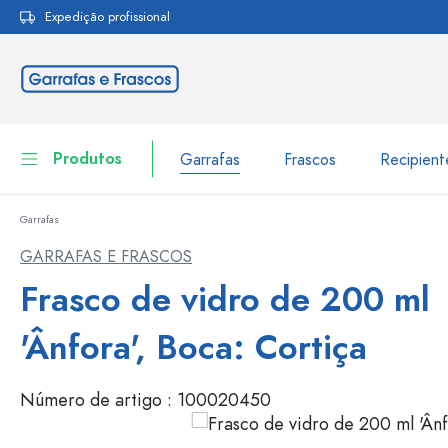
Expedição profissional
pesquisa
Saltar para a navegação principal
Produtos
Garrafas
Frascos
Recipien
Garrafas
Garrafas
Ir para categoria Garraf
GARRAFAS E FRASCOS
Frascos
Frasco de vidro de 200 ml
Garrafas por marca
Garrafas WECK
Recipiente de armazenamento
'Ânfora', Boca: Cortiça
Louça de mesa
Garrafas por função
Número de artigo :
100020450
Frascos conta-gotas
Embalagens cosméticas
Garrafas com tampa mecân