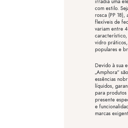
irradia uma el
com estilo. Se
rosca (PP 18),
flexíveis de f
variam entre 4
característico
vidro prático
populares e br
Devido à sua e
„Amphora“ são
essências nobr
líquidos, gara
para produtos
presente espec
e funcionalida
marcas exigent