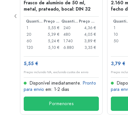
Frasco de alumínio de 50 ml,
2.160 m
a: PP
metal, prateado, bocal: DIN 32
fecho d
de alav
Preço por peça
Quantidade
Preço por peça
Quantidade
Preço por peça
Quant
,93 €
1
5,55 €
240
4,36 €
1
,88 €
20
5,39 €
480
4,05 €
10
,85 €
60
5,24 €
1.740
3,89 €
50
,74 €
120
5,10 €
6.880
3,35 €
5,55 €
3,79 €
o
Preços incluindo IVA, excluindo custos de envio
Preços inclu
onto
Disponível imediatamente.
Pronto
Dispo
para envio
em: 1-2 dias
para env
Pormenores