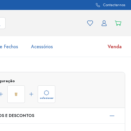
Contactar-nos
e Fechos
Acessórios
Venda
variações de produtos
Frascos
iguração
Descubra agora
Compre agora
selecionar
OS E DESCONTOS
s