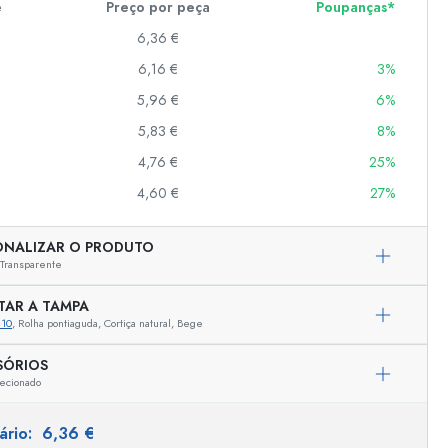
e
Preço por peça
Poupanças*
6,36 €
6,16 €
3%
er
as
5,96 €
6%
o
5,83 €
8%
4,76 €
25%
s
4,60 €
27%
ONALIZAR O PRODUTO
Transparente
TAR A TAMPA
810
, Rolha pontiaguda, Cortiça natural, Bege
SÓRIOS
ecionado
Representação exemplar
tário:
6,36 €