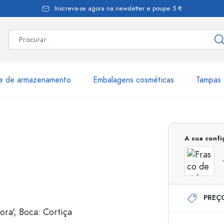
Inscreva-se agora na newsletter e poupe 5 €
te de armazenamento
Embalagens cosméticas
Tampas 
as
Mais de 2.500 produtos e 
A sua conf
Garrafas Estal
PREÇ
Garrafas dispensadoras
Dispensadores Airles
ica
Frascos de pulverização
Frascos com roll-on