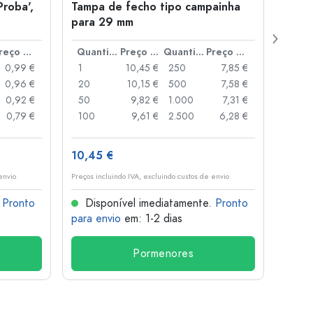
Proba',
Tampa de fecho tipo campainha
Garra
para 29 mm
Juice
boca
Preço por peça
Quantidade
Preço por peça
Quantidade
Preço por peça
0,99 €
1
10,45 €
250
7,85 €
1
0,96 €
20
10,15 €
500
7,58 €
24
0,92 €
50
9,82 €
1.000
7,31 €
72
0,79 €
100
9,61 €
2.500
6,28 €
120
10,45 €
1,36 
envio
Preços incluindo IVA, excluindo custos de envio
Preços i
.
Pronto
Disponível imediatamente.
Pronto
Dis
para envio
em: 1-2 dias
para 
Pormenores