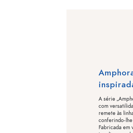
Amphora
inspirad
A série „Amph
com versatilid
remete às linha
conferindo-lhe
Fabricada em v