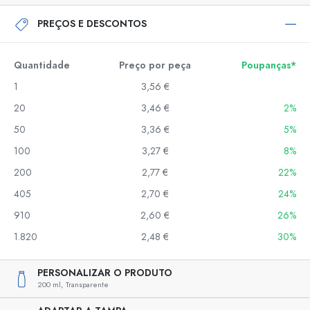
PREÇOS E DESCONTOS
Quantidade
Preço por peça
Poupanças*
1
3,56 €
20
3,46 €
2%
50
3,36 €
5%
100
3,27 €
8%
200
2,77 €
22%
405
2,70 €
24%
910
2,60 €
26%
1.820
2,48 €
30%
PERSONALIZAR O PRODUTO
200 ml,
Transparente