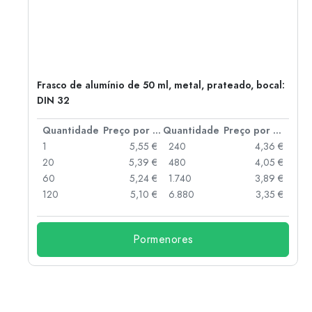
Frasco de alumínio de 50 ml, metal, prateado, bocal:
DIN 32
 por peça
Quantidade
Preço por peça
Quantidade
Preço por peça
 €
1
5,55 €
240
4,36 €
 €
20
5,39 €
480
4,05 €
 €
60
5,24 €
1.740
3,89 €
 €
120
5,10 €
6.880
3,35 €
Pormenores