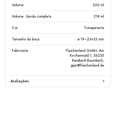
Volume
200
ml
Volume - borda completa
218
ml
Cor
Transparente
Tamanho da boca
⌀ 19–23×33 mm
Fabricante
Flaschenland GmbH, Am
Kirchenwald 1, 56235
Ransbach-Baumbach,
gpsr@flaschenland.de
Avaliações