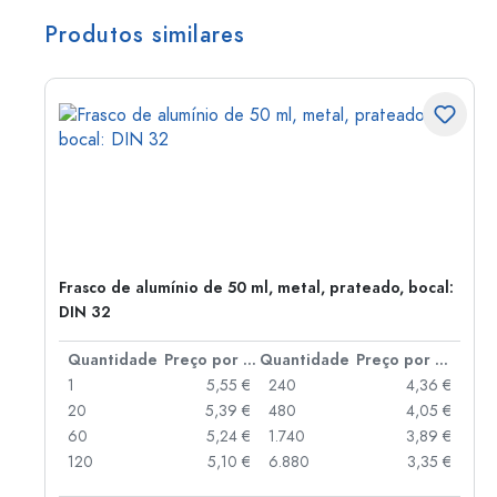
Produtos similares
Frasco de alumínio de 50 ml, metal, prateado, bocal:
DIN 32
 por peça
Quantidade
Preço por peça
Quantidade
Preço por peça
 €
1
5,55 €
240
4,36 €
 €
20
5,39 €
480
4,05 €
 €
60
5,24 €
1.740
3,89 €
 €
120
5,10 €
6.880
3,35 €