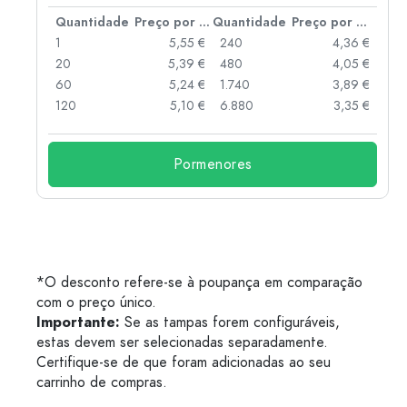
 por peça
Quantidade
Preço por peça
Quantidade
Preço por peça
 €
1
5,55 €
240
4,36 €
 €
20
5,39 €
480
4,05 €
 €
60
5,24 €
1.740
3,89 €
120
5,10 €
6.880
3,35 €
Pormenores
*O desconto refere-se à poupança em comparação
com o preço único.
Importante:
Se as tampas forem configuráveis,
estas devem ser selecionadas separadamente.
Certifique-se de que foram adicionadas ao seu
carrinho de compras.