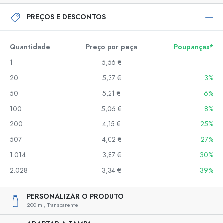
PREÇOS E DESCONTOS
Quantidade
Preço por peça
Poupanças*
1
5,56 €
20
5,37 €
3%
50
5,21 €
6%
100
5,06 €
8%
200
4,15 €
25%
507
4,02 €
27%
1.014
3,87 €
30%
2.028
3,34 €
39%
PERSONALIZAR O PRODUTO
200 ml,
Transparente