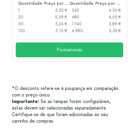
 por peça
Quantidade
Preço por peça
Quantidade
Preço por peça
 €
1
5,55 €
240
4,36 €
 €
20
5,39 €
480
4,05 €
 €
60
5,24 €
1.740
3,89 €
 €
120
5,10 €
6.880
3,35 €
Pormenores
*O desconto refere-se à poupança em comparação
com o preço único.
Importante:
Se as tampas forem configuráveis,
estas devem ser selecionadas separadamente.
Certifique-se de que foram adicionadas ao seu
carrinho de compras.