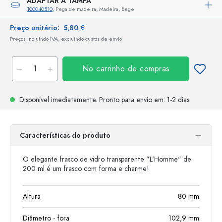
ADAPTAR A TAMPA
100040510
, Pega de madeira, Madeira, Bege
Preço unitário:
5,80 €
Preços incluindo IVA, excluindo custos de envio
No carrinho de compras
Disponível imediatamente.
Pronto para envio
em: 1-2 dias
Características do produto
O elegante frasco de vidro transparente "L'Homme" de
200 ml é um frasco com forma e charme!
Altura
80
mm
Diâmetro - fora
102,9
mm