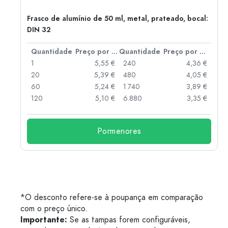
Frasco de alumínio de 50 ml, metal, prateado, bocal:
DIN 32
 por peça
Quantidade
Preço por peça
Quantidade
Preço por peça
 €
1
5,55 €
240
4,36 €
 €
20
5,39 €
480
4,05 €
 €
60
5,24 €
1.740
3,89 €
 €
120
5,10 €
6.880
3,35 €
Pormenores
*O desconto refere-se à poupança em comparação
com o preço único.
Importante:
Se as tampas forem configuráveis,