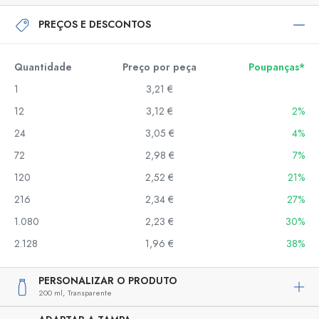
PREÇOS E DESCONTOS
Quantidade
Preço por peça
Poupanças*
1
3,21 €
12
3,12 €
2%
24
3,05 €
4%
72
2,98 €
7%
120
2,52 €
21%
216
2,34 €
27%
1.080
2,23 €
30%
2.128
1,96 €
38%
PERSONALIZAR O PRODUTO
200 ml,
Transparente