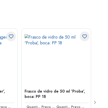
r',
Frasco de vidro de 50 ml 'Proba',
Tamp
a
boca: PP 18
para
Preço por peça
Quantidade
Preço por peça
Quantidade
Preço por peça