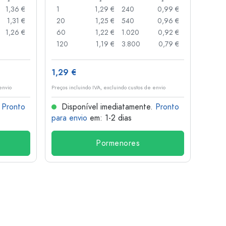
1,36 €
1
1,29 €
240
0,99 €
1
1,31 €
20
1,25 €
540
0,96 €
20
1,26 €
60
1,22 €
1.020
0,92 €
50
120
1,19 €
3.800
0,79 €
100
1,29 €
10,4
envio
Preços incluindo IVA, excluindo custos de envio
Preços i
.
Pronto
Disponível imediatamente.
Pronto
Dis
para envio
em: 1-2 dias
para 
Pormenores