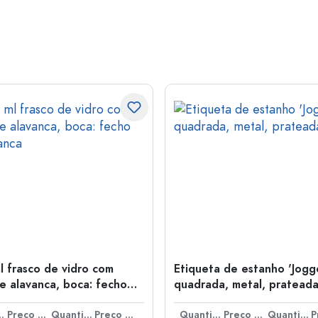
l frasco de vidro com
Etiqueta de estanho 'Jogge
e alavanca, boca: fecho
quadrada, metal, pratead
anca
idade
Preço por peça
Quantidade
Preço por peça
Quantidade
Preço por peça
Quantidade