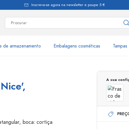
Inscreva-se agora na newsletter e poupe 5 €
te de armazenamento
Embalagens cosméticas
Tampas 
as
Mais de 2.500 produtos e 
A sua conf
Nice',
Garrafas Estal
PREÇ
Garrafas dispensadoras
Dispensadores Airles
ica
Frascos de pulverização
Frascos com roll-on