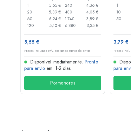
,06 €
1
5,55 €
240
4,36 €
1
,05 €
20
5,39 €
480
4,05 €
10
,04 €
60
5,24 €
1.740
3,89 €
50
,03 €
120
5,10 €
6.880
3,35 €
5,55 €
3,79 €
o
Preços incluindo IVA, excluindo custos de envio
Preços inclu
onto
Disponível imediatamente.
Pronto
Dispo
para envio
em: 1-2 dias
para env
Pormenores