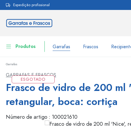
Expedição profissional
pesquisa
Saltar para a navegação principal
Produtos
Garrafas
Frascos
Recipien
Garrafas
Garrafas
Ir para categoria Garraf
GARRAFAS E FRASCOS
ESGOTADO
Frascos
Frasco de vidro de 200 ml '
Garrafas por marca
Garrafas WECK
Recipiente de armazenamento
retangular, boca: cortiça
Louça de mesa
Garrafas por função
Número de artigo :
100021610
Frascos conta-gotas
Embalagens cosméticas
Garrafas com tampa mecân