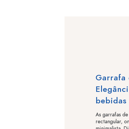
Garrafa 
Elegânci
bebidas 
As garrafas de
rectangular, 
minimalista. D