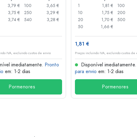
3,79 €
100
3,65 €
1
1,81 €
100
3,75 €
250
3,29 €
10
1,75 €
200
3,74 €
540
3,28 €
20
1,70 €
500
50
1,66 €
1,81 €
indo IVA, excluindo custos de envio
Preços incluindo IVA, excluindo custos de 
nível imediatamente.
Pronto
Disponível imediatamente
io
em: 1-2 dias
para envio
em: 1-2 dias
Pormenores
Pormenores