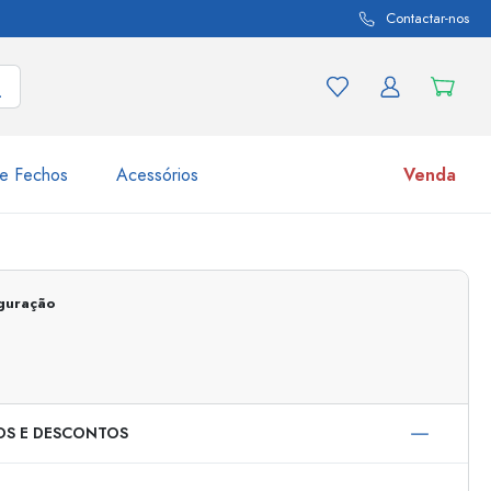
Contactar-nos
e Fechos
Acessórios
Venda
variações de produtos
Frascos
iguração
Descubra agora
Compre agora
OS E DESCONTOS
s