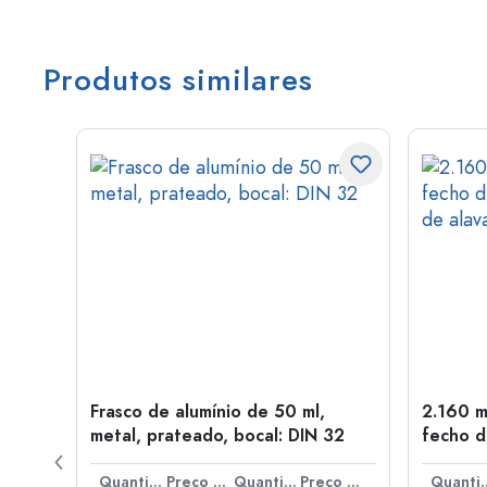
Produtos similares
tal,
Frasco de alumínio de 50 ml,
2.160 m
metal, prateado, bocal: DIN 32
fecho d
de alav
Preço por peça
Quantidade
Preço por peça
Quantidade
Preço por peça
Quant