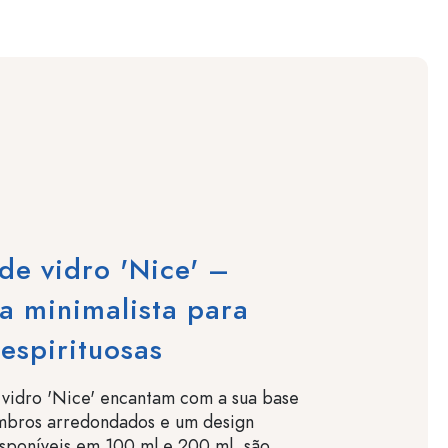
de vidro 'Nice' –
a minimalista para
espirituosas
 vidro 'Nice' encantam com a sua base
ombros arredondados e um design
isponíveis em 100 ml e 200 ml, são