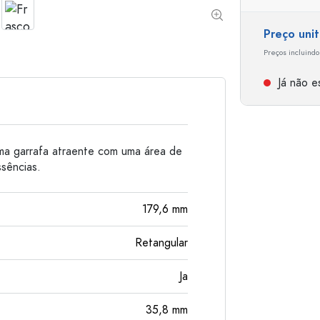
Garrafas de alumínio
Preço uni
Preços incluindo
Já não es
uma garrafa atraente com uma área de
ssências.
179,6
mm
Retangular
Ja
35,8
mm