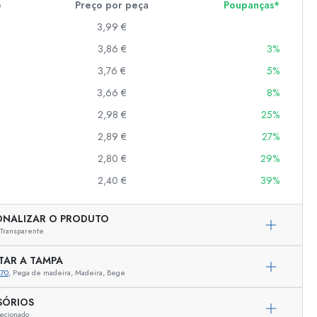
e
Preço por peça
Poupanças*
3,99 €
3,86 €
3%
er
as
3,76 €
5%
o
3,66 €
8%
2,98 €
25%
s
2,89 €
27%
2,80 €
29%
2,40 €
39%
ONALIZAR O PRODUTO
Transparente
TAR A TAMPA
470
, Pega de madeira, Madeira, Bege
Representação exemplar
SÓRIOS
ecionado