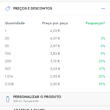
PREÇOS E DESCONTOS
Quantidade
Preço por peça
Poupanças*
1
4,23 €
20
4,07 €
3%
50
3,97 €
6%
100
3,83 €
9%
200
3,15 €
25%
507
3,05 €
27%
1.014
2,95 €
30%
2.028
2,55 €
39%
PERSONALIZAR O PRODUTO
200 ml,
Transparente