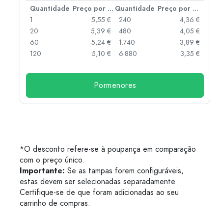
 por peça
Quantidade
Preço por peça
Quantidade
Preço por peça
 €
1
5,55 €
240
4,36 €
 €
20
5,39 €
480
4,05 €
 €
60
5,24 €
1.740
3,89 €
 €
120
5,10 €
6.880
3,35 €
Pormenores
*O desconto refere-se à poupança em comparação
com o preço único.
Importante:
Se as tampas forem configuráveis,
estas devem ser selecionadas separadamente.
Certifique-se de que foram adicionadas ao seu
carrinho de compras.