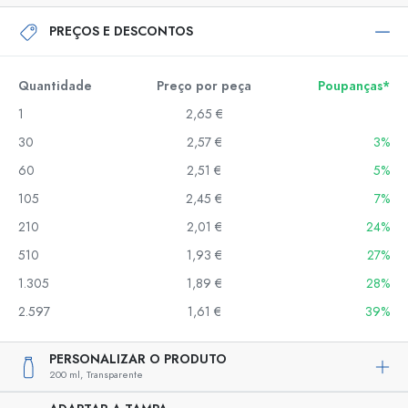
PREÇOS E DESCONTOS
Quantidade
Preço por peça
Poupanças*
1
2,65 €
30
2,57 €
3%
60
2,51 €
5%
105
2,45 €
7%
210
2,01 €
24%
510
1,93 €
27%
1.305
1,89 €
28%
2.597
1,61 €
39%
PERSONALIZAR O PRODUTO
200 ml,
Transparente