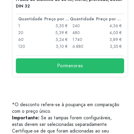
DIN 32
 por peça
Quantidade
Preço por peça
Quantidade
Preço por peça
 €
1
5,55 €
240
4,36 €
 €
20
5,39 €
480
4,05 €
 €
60
5,24 €
1.740
3,89 €
 €
120
5,10 €
6.880
3,35 €
Pormenores
*O desconto refere-se à poupança em comparação
com o preço único.
Importante:
Se as tampas forem configuráveis,
estas devem ser selecionadas separadamente.
Certifique-se de que foram adicionadas ao seu