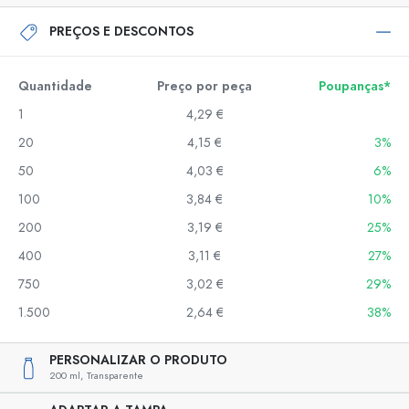
PREÇOS E DESCONTOS
Quantidade
Preço por peça
Poupanças*
1
4,29 €
20
4,15 €
3%
50
4,03 €
6%
100
3,84 €
10%
200
3,19 €
25%
400
3,11 €
27%
750
3,02 €
29%
1.500
2,64 €
38%
PERSONALIZAR O PRODUTO
200 ml,
Transparente