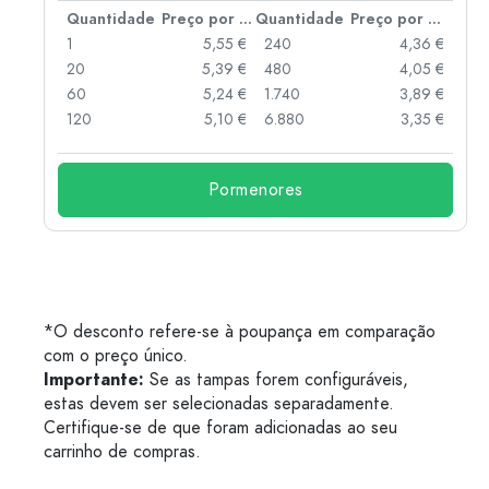
 por peça
Quantidade
Preço por peça
Quantidade
Preço por peça
 €
1
5,55 €
240
4,36 €
 €
20
5,39 €
480
4,05 €
 €
60
5,24 €
1.740
3,89 €
 €
120
5,10 €
6.880
3,35 €
Pormenores
*O desconto refere-se à poupança em comparação
com o preço único.
Importante:
Se as tampas forem configuráveis,
estas devem ser selecionadas separadamente.
Certifique-se de que foram adicionadas ao seu
carrinho de compras.