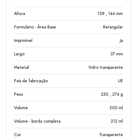
Altura
139
, 144
mm
Formulário - Área Base
Retangular
Imprimível
Ja
Largo
37
mm
Material
Vidro transparente
País de fabricação
UE
Peso
250
, 274
g
Volume
200
ml
Volume - borda completa
212
ml
Cor
Transparente