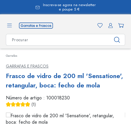
Inscreva-se agora na newsletter
eúdo principal
e poupe 5 €
Garrafas
GARRAFAS E FRASCOS
Frasco de vidro de 200 ml 'Sensatione',
retangular, boca: fecho de mola
Número de artigo :
100018230
(1)
Classificação média de 5 de 5 estrelas