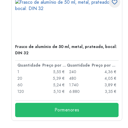
Frasco de alumínio de 50 ml, metal, prateado, bocal:
DIN 32
 por peça
Quantidade
Preço por peça
Quantidade
Preço por peça
 €
1
5,55 €
240
4,36 €
 €
20
5,39 €
480
4,05 €
 €
60
5,24 €
1.740
3,89 €
 €
120
5,10 €
6.880
3,35 €
Pormenores