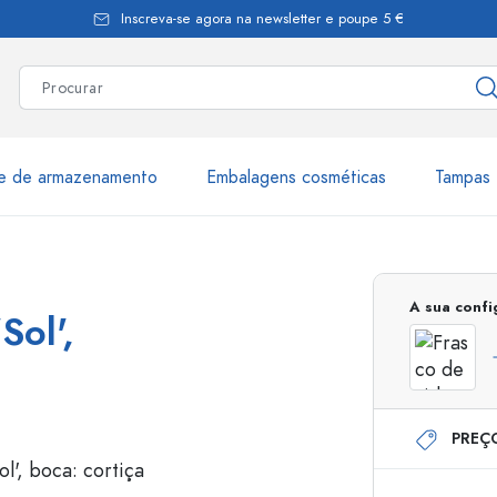
Inscreva-se agora na newsletter e poupe 5 €
te de armazenamento
Embalagens cosméticas
Tampas 
as
Mais de 2.500 produtos e 
A sua conf
Sol',
Garrafas Estal
PREÇ
Garrafas dispensadoras
Dispensadores Airles
ica
Frascos de pulverização
Frascos com roll-on