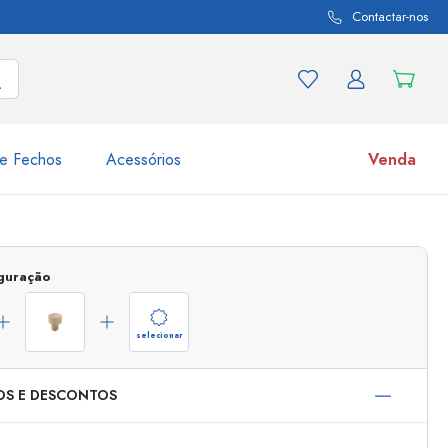
Contactar-nos
e Fechos
Acessórios
Venda
variações de produtos
Frascos
iguração
Descubra agora
Compre agora
selecionar
OS E DESCONTOS
s