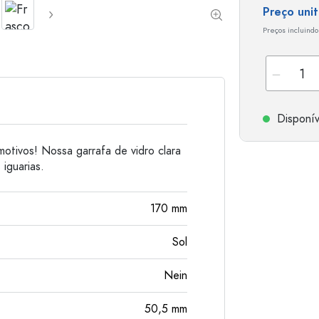
Preço uni
Garrafas de alumínio
Preços incluindo
Disponív
otivos! Nossa garrafa de vidro clara
iguarias.
170
mm
Sol
Nein
50,5
mm