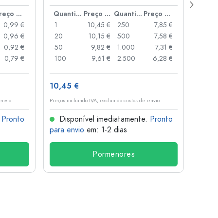
boca
Preço por peça
Quantidade
Preço por peça
Quantidade
Preço por peça
0,99 €
1
10,45 €
250
7,85 €
1
0,96 €
20
10,15 €
500
7,58 €
24
0,92 €
50
9,82 €
1.000
7,31 €
72
0,79 €
100
9,61 €
2.500
6,28 €
120
10,45 €
1,36 
envio
Preços incluindo IVA, excluindo custos de envio
Preços i
.
Pronto
Disponível imediatamente.
Pronto
Dis
para envio
em: 1-2 dias
para 
Pormenores