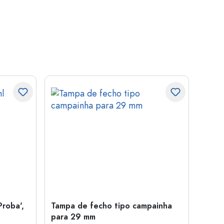
Proba',
Tampa de fecho tipo campainha
Garra
para 29 mm
Juice