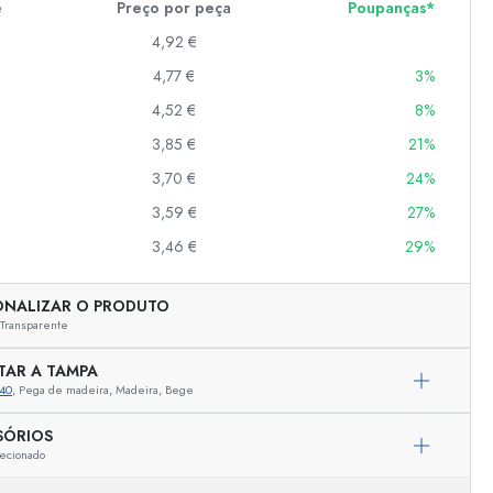
e
Preço por peça
Poupanças*
4,92 €
4,77 €
3%
er
as
4,52 €
8%
o
3,85 €
21%
3,70 €
24%
s
3,59 €
27%
3,46 €
29%
ONALIZAR O PRODUTO
Transparente
TAR A TAMPA
40
, Pega de madeira, Madeira, Bege
SÓRIOS
ecionado