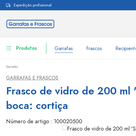
Expedição profissional
pesquisa
Saltar para a navegação principal
Produtos
Garrafas
Frascos
Recipien
Garrafas
Garrafas
Ir para categoria Garraf
GARRAFAS E FRASCOS
Frascos
Frasco de vidro de 200 ml '
Garrafas por marca
Garrafas WECK
Recipiente de armazenamento
boca: cortiça
Louça de mesa
Garrafas por função
Número de artigo :
100020500
Frascos conta-gotas
Embalagens cosméticas
Garrafas com tampa mecân