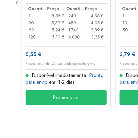
de alav
Preço por peça
Quantidade
Preço por peça
Quantidade
Preço por peça
Quant
,93 €
1
5,55 €
240
4,36 €
1
,88 €
20
5,39 €
480
4,05 €
10
,85 €
60
5,24 €
1.740
3,89 €
50
,74 €
120
5,10 €
6.880
3,35 €
5,55 €
3,79 €
o
Preços incluindo IVA, excluindo custos de envio
Preços inclu
onto
Disponível imediatamente.
Pronto
Dispo
para envio
em: 1-2 dias
para env
Pormenores