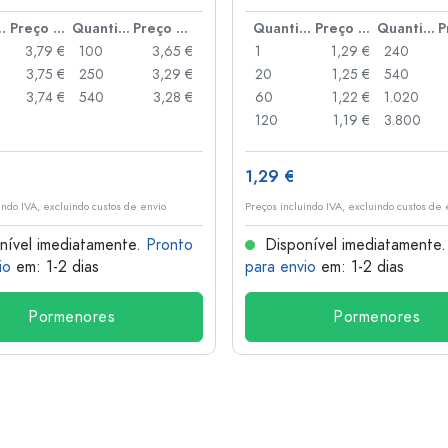
anca
idade
Preço por peça
Quantidade
Preço por peça
Quantidade
Preço por peça
Quantidade
3,79 €
100
3,65 €
1
1,29 €
240
3,75 €
250
3,29 €
20
1,25 €
540
3,74 €
540
3,28 €
60
1,22 €
1.020
120
1,19 €
3.800
1,29 €
indo IVA, excluindo custos de envio
Preços incluindo IVA, excluindo custos de 
nível imediatamente.
Pronto
Disponível imediatamente
io
em: 1-2 dias
para envio
em: 1-2 dias
Pormenores
Pormenores