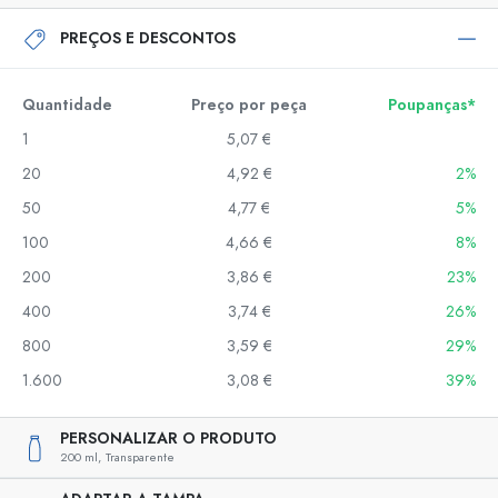
PREÇOS E DESCONTOS
Quantidade
Preço por peça
Poupanças*
1
5,07 €
20
4,92 €
2%
50
4,77 €
5%
100
4,66 €
8%
200
3,86 €
23%
400
3,74 €
26%
800
3,59 €
29%
1.600
3,08 €
39%
PERSONALIZAR O PRODUTO
200 ml,
Transparente