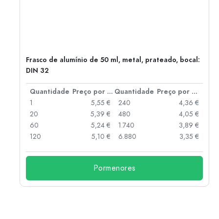
Frasco de alumínio de 50 ml, metal, prateado, bocal:
DIN 32
 por peça
Quantidade
Preço por peça
Quantidade
Preço por peça
 €
1
5,55 €
240
4,36 €
 €
20
5,39 €
480
4,05 €
 €
60
5,24 €
1.740
3,89 €
 €
120
5,10 €
6.880
3,35 €
Pormenores