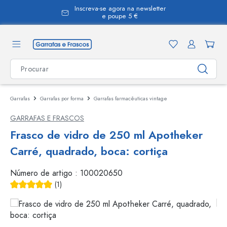
Inscreva-se agora na newsletter
eúdo principal
e poupe 5 €
Garrafas
Garrafas por forma
Garrafas farmacêuticas vintage
GARRAFAS E FRASCOS
Frasco de vidro de 250 ml Apotheker
Carré, quadrado, boca: cortiça
Número de artigo :
100020650
(1)
Classificação média de 5 de 5 estrelas