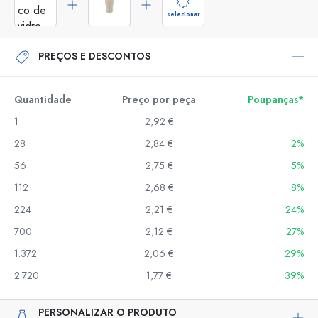
selecionar
PREÇOS E DESCONTOS
Quantidade
Preço por peça
Poupanças*
1
2,92 €
28
2,84 €
2%
56
2,75 €
5%
112
2,68 €
8%
224
2,21 €
24%
700
2,12 €
27%
1.372
2,06 €
29%
2.720
1,77 €
39%
PERSONALIZAR O PRODUTO