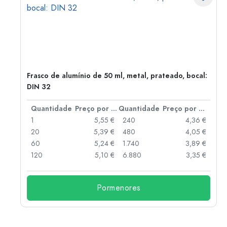
Frasco de alumínio de 50 ml, metal, prateado, bocal:
DIN 32
 por peça
Quantidade
Preço por peça
Quantidade
Preço por peça
 €
1
5,55 €
240
4,36 €
 €
20
5,39 €
480
4,05 €
 €
60
5,24 €
1.740
3,89 €
 €
120
5,10 €
6.880
3,35 €
Pormenores