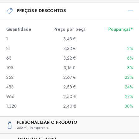
PREÇOS E DESCONTOS
Quantidade
Preço por peça
Poupanças*
1
3,43 €
21
3,33 €
2%
63
3,22 €
6%
105
3,15 €
8%
252
2,67 €
22%
483
2,58 €
24%
966
2,50 €
27%
1.320
2,40 €
30%
PERSONALIZAR O PRODUTO
250 ml,
Transparente