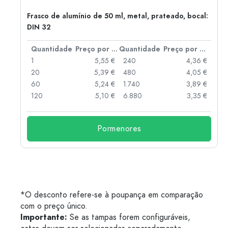
Frasco de alumínio de 50 ml, metal, prateado, bocal:
DIN 32
 por peça
Quantidade
Preço por peça
Quantidade
Preço por peça
 €
1
5,55 €
240
4,36 €
 €
20
5,39 €
480
4,05 €
 €
60
5,24 €
1.740
3,89 €
 €
120
5,10 €
6.880
3,35 €
Pormenores
*O desconto refere-se à poupança em comparação
com o preço único.
Importante:
Se as tampas forem configuráveis,