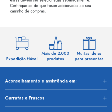
estas devem ser selecionadas separadamente.
Certifique-se de que foram adicionadas ao seu
carrinho de compras.
Mais de 2.000
Muitas ideias
Ma
Expedição fiável
produtos
para presentes
Aconselhamento e assistência em:
Garrafas e Frascos