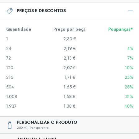
PREÇOS E DESCONTOS
Quantidade
Preço por peça
Poupanças*
1
2,30 €
24
2,19 €
4%
72
2,13 €
7%
120
2,07 €
10%
216
1,71 €
25%
504
1,65 €
28%
1.008
1,58 €
31%
1.937
1,38 €
40%
PERSONALIZAR O PRODUTO
250 ml,
Transparente