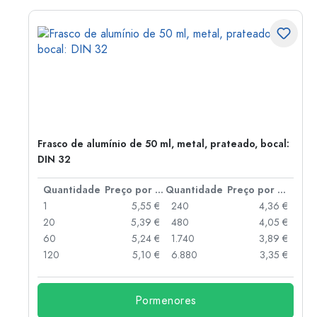
Frasco de alumínio de 50 ml, metal, prateado, bocal:
DIN 32
 por peça
Quantidade
Preço por peça
Quantidade
Preço por peça
 €
1
5,55 €
240
4,36 €
 €
20
5,39 €
480
4,05 €
 €
60
5,24 €
1.740
3,89 €
 €
120
5,10 €
6.880
3,35 €
Pormenores