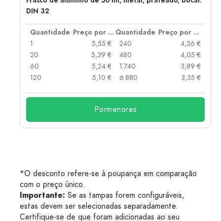
Frasco de alumínio de 50 ml, metal, prateado, bocal:
DIN 32
 por peça
Quantidade
Preço por peça
Quantidade
Preço por peça
 €
1
5,55 €
240
4,36 €
 €
20
5,39 €
480
4,05 €
 €
60
5,24 €
1.740
3,89 €
 €
120
5,10 €
6.880
3,35 €
Pormenores
*O desconto refere-se à poupança em comparação
com o preço único.
Importante:
Se as tampas forem configuráveis,
estas devem ser selecionadas separadamente.
Certifique-se de que foram adicionadas ao seu