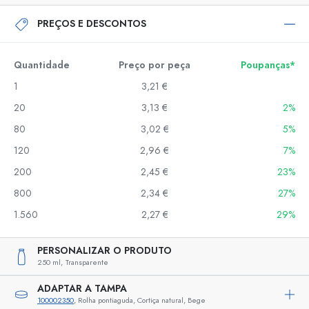
PREÇOS E DESCONTOS
Quantidade
Preço por peça
Poupanças*
1
3,21 €
20
3,13 €
2%
80
3,02 €
5%
120
2,96 €
7%
200
2,45 €
23%
800
2,34 €
27%
1.560
2,27 €
29%
PERSONALIZAR O PRODUTO
250 ml,
Transparente
ADAPTAR A TAMPA
100002350
, Rolha pontiaguda, Cortiça natural, Bege