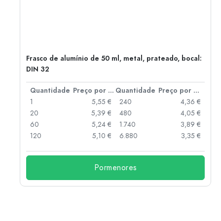
Frasco de alumínio de 50 ml, metal, prateado, bocal:
DIN 32
 por peça
Quantidade
Preço por peça
Quantidade
Preço por peça
 €
1
5,55 €
240
4,36 €
 €
20
5,39 €
480
4,05 €
 €
60
5,24 €
1.740
3,89 €
 €
120
5,10 €
6.880
3,35 €
Pormenores