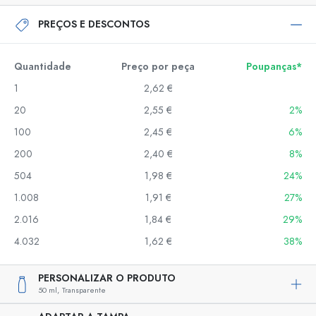
PREÇOS E DESCONTOS
Quantidade
Preço por peça
Poupanças*
1
2,62 €
20
2,55 €
2%
100
2,45 €
6%
200
2,40 €
8%
504
1,98 €
24%
1.008
1,91 €
27%
2.016
1,84 €
29%
4.032
1,62 €
38%
PERSONALIZAR O PRODUTO
50 ml,
Transparente