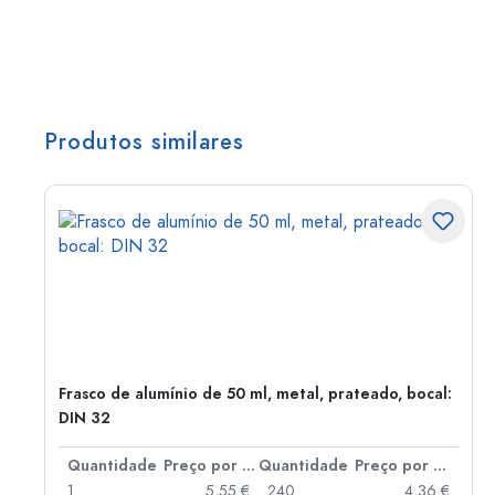
Produtos similares
Frasco de alumínio de 50 ml, metal, prateado, bocal:
DIN 32
 por peça
Quantidade
Preço por peça
Quantidade
Preço por peça
 €
1
5,55 €
240
4,36 €