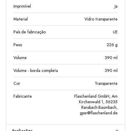
Imprimível
Ja
Material
Vidro transparente
País de fabricação
UE
Peso
226
g
Volume
390
ml
Volume - borda completa
390
ml
Cor
Transparente
Fabricante
Flaschenland GmbH, Am
Kirchenwald 1, 56235
Ransbach-Baumbach,
gpsr@flaschenland.de
Avaliações