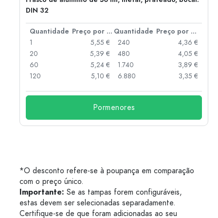
DIN 32
 por peça
Quantidade
Preço por peça
Quantidade
Preço por peça
 €
1
5,55 €
240
4,36 €
 €
20
5,39 €
480
4,05 €
 €
60
5,24 €
1.740
3,89 €
 €
120
5,10 €
6.880
3,35 €
Pormenores
*O desconto refere-se à poupança em comparação
com o preço único.
Importante:
Se as tampas forem configuráveis,
estas devem ser selecionadas separadamente.
Certifique-se de que foram adicionadas ao seu