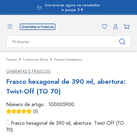
Inscreva-se agora na newsletter
eúdo principal
e poupe 5 €
Frascos
Frascos por forma
Frascos hexagonais
GARRAFAS E FRASCOS
Frasco hexagonal de 390 ml, abertura:
Twist-Off (TO 70)
Número de artigo :
100005900
(5)
Classificação média de 5 de 5 estrelas