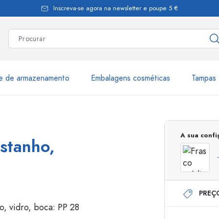
Inscreva-se agora na newsletter e poupe 5 €
te de armazenamento
Embalagens cosméticas
Tampas 
as
Mais de 2.500 produtos e 
A sua conf
stanho,
Garrafas Estal
PREÇ
Garrafas dispensadoras
Dispensadores Airles
ica
Frascos de pulverização
Frascos com roll-on