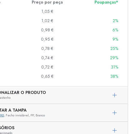
e
Preço por peça
Poupanças*
1,05 €
1,02 €
2%
er
as
0,98 €
6%
o
0,95 €
9%
0,78 €
25%
s
0,74 €
29%
0,72 €
31%
0,65 €
38%
ONALIZAR O PRODUTO
astanho
TAR A TAMPA
890
, Fecho inviolável, PP, Branco
Representação exemplar
SÓRIOS
ecionado