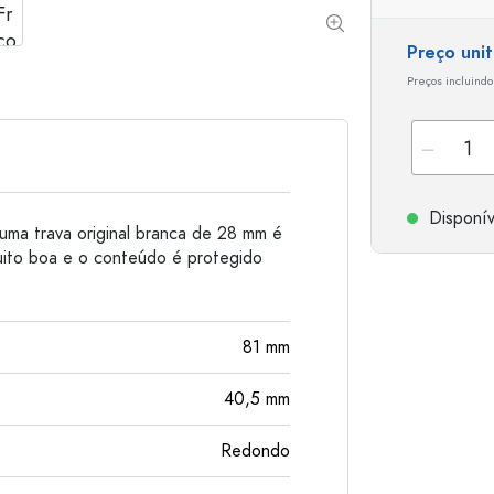
Garrafas de alumínio
Preço uni
Preços incluindo
Disponív
uma trava original branca de 28 mm é
muito boa e o conteúdo é protegido
81
mm
40,5
mm
Redondo