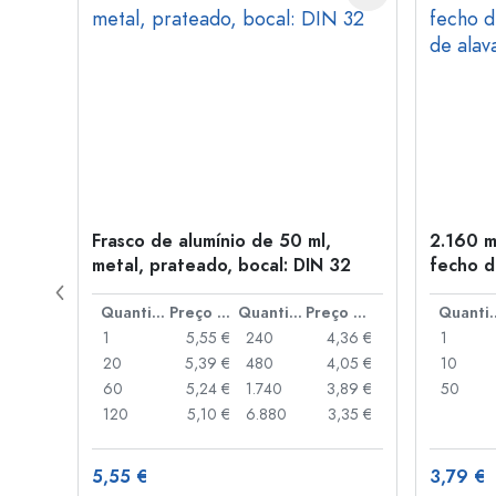
tal,
Frasco de alumínio de 50 ml,
2.160 m
metal, prateado, bocal: DIN 32
fecho d
de alav
Preço por peça
Quantidade
Preço por peça
Quantidade
Preço por peça
Quant
,06 €
1
5,55 €
240
4,36 €
1
,05 €
20
5,39 €
480
4,05 €
10
,04 €
60
5,24 €
1.740
3,89 €
50
,03 €
120
5,10 €
6.880
3,35 €
5,55 €
3,79 €