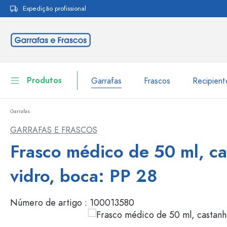
Expedição profissional
pesquisa
Saltar para a navegação principal
Produtos
Garrafas
Frascos
Recipien
Garrafas
Garrafas
Ir para categoria Garraf
GARRAFAS E FRASCOS
Frascos
Frasco médico de 50 ml, ca
Garrafas por marca
Garrafas WECK
Recipiente de armazenamento
vidro, boca: PP 28
Louça de mesa
Garrafas por função
Número de artigo :
100013580
Frascos conta-gotas
Embalagens cosméticas
Garrafas com tampa mecân