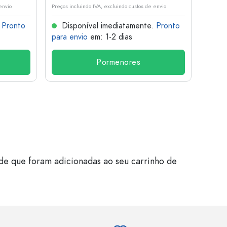
envio
Preços incluindo IVA, excluindo custos de envio
Preços i
.
Pronto
Disponível imediatamente.
Pronto
Dis
para envio
em: 1-2 dias
para 
Pormenores
de que foram adicionadas ao seu carrinho de