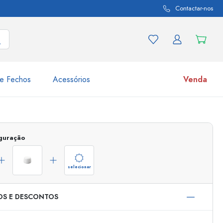
Contactar-nos
e Fechos
Acessórios
Venda
variações de produtos
Frascos
iguração
Descubra agora
Compre agora
selecionar
OS E DESCONTOS
s