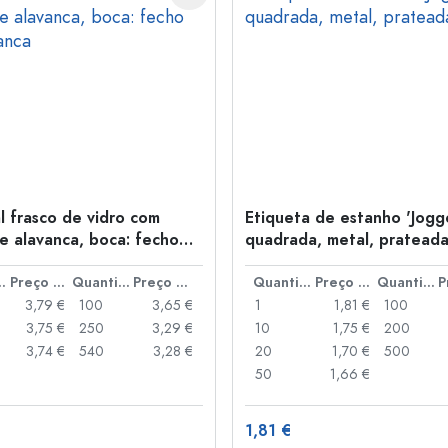
l frasco de vidro com
Etiqueta de estanho 'Jogge
e alavanca, boca: fecho
quadrada, metal, pratead
anca
idade
Preço por peça
Quantidade
Preço por peça
Quantidade
Preço por peça
Quantidade
3,79 €
100
3,65 €
1
1,81 €
100
3,75 €
250
3,29 €
10
1,75 €
200
3,74 €
540
3,28 €
20
1,70 €
500
50
1,66 €
1,81 €