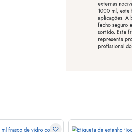
externas nociv
1000 ml, este 
aplicações. A
fecho seguro 
sortido. Este 
representa pr
profissional d