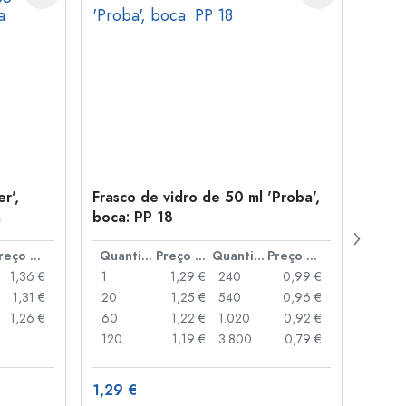
r',
Frasco de vidro de 50 ml 'Proba',
Tamp
a
boca: PP 18
para
Preço por peça
Quantidade
Preço por peça
Quantidade
Preço por peça
1,36 €
1
1,29 €
240
0,99 €
1
1,31 €
20
1,25 €
540
0,96 €
20
1,26 €
60
1,22 €
1.020
0,92 €
50
120
1,19 €
3.800
0,79 €
100
1,29 €
10,4