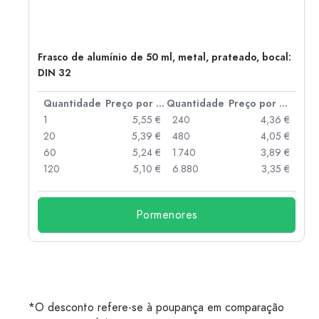
Frasco de alumínio de 50 ml, metal, prateado, bocal:
DIN 32
 por peça
Quantidade
Preço por peça
Quantidade
Preço por peça
 €
1
5,55 €
240
4,36 €
 €
20
5,39 €
480
4,05 €
 €
60
5,24 €
1.740
3,89 €
 €
120
5,10 €
6.880
3,35 €
Pormenores
*O desconto refere-se à poupança em comparação