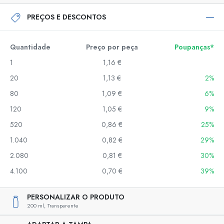
PREÇOS E DESCONTOS
Quantidade
Preço por peça
Poupanças*
1
1,16 €
20
1,13 €
2%
80
1,09 €
6%
120
1,05 €
9%
520
0,86 €
25%
1.040
0,82 €
29%
2.080
0,81 €
30%
4.100
0,70 €
39%
PERSONALIZAR O PRODUTO
200 ml,
Transparente