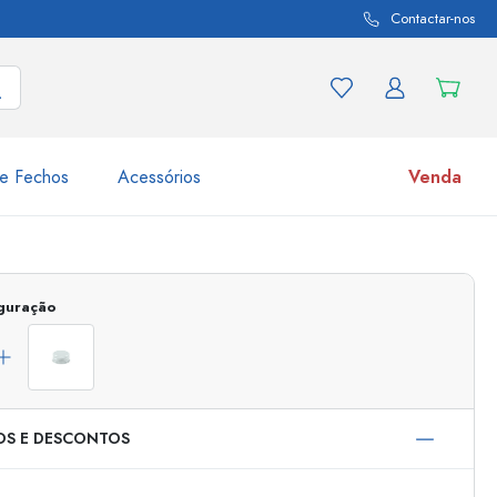
Contactar-nos
e Fechos
Acessórios
Venda
variações de produtos
Frascos
iguração
Descubra agora
Compre agora
OS E DESCONTOS
s