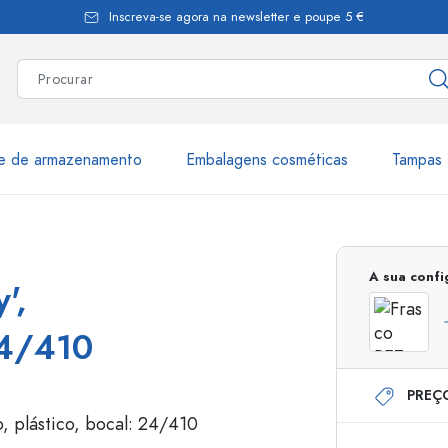
Inscreva-se agora na newsletter e poupe 5 €
te de armazenamento
Embalagens cosméticas
Tampas 
as
Mais de 2.500 produtos e 
A sua conf
',
Garrafas Estal
24/410
PREÇ
Garrafas dispensadoras
Dispensadores Airles
ica
Frascos de pulverização
Frascos com roll-on