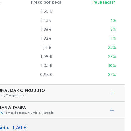
e
Preço por peça
Poupanças*
1,50 €
1,43 €
4%
er
as
1,38 €
8%
o
1,32 €
11%
1,11 €
25%
s
1,09 €
27%
1,05 €
30%
0,94 €
37%
ONALIZAR O PRODUTO
 ml,
Transparente
TAR A TAMPA
10
, Tampa de rosca, Alumínio, Prateado
Representação exemplar
tário:
1,50 €