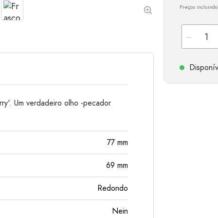
Preços incluindo
Garrafas de alumínio
Disponív
ry'. Um verdadeiro olho -pecador
77
mm
69
mm
Redondo
Nein