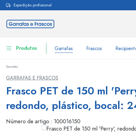
Expedição profissional
pesquisa
Saltar para a navegação principal
Produtos
Garrafas
Frascos
Recipien
Garrafas
Garrafas
Ir para categoria Garraf
GARRAFAS E FRASCOS
Frascos
Frasco PET de 150 ml 'Perry
Garrafas por marca
Garrafas WECK
Recipiente de armazenamento
redondo, plástico, bocal: 
Louça de mesa
Garrafas por função
Número de artigo :
100016150
Frascos conta-gotas
Embalagens cosméticas
Garrafas com tampa mecân