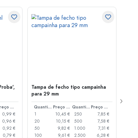
Proba',
Tampa de fecho tipo campainha
Garra
para 29 mm
Juice
boca
Preço por peça
Quantidade
Preço por peça
Quantidade
Preço por peça
0,99 €
1
10,45 €
250
7,85 €
1
0,96 €
20
10,15 €
500
7,58 €
24
0,92 €
50
9,82 €
1.000
7,31 €
72
0,79 €
100
9,61 €
2.500
6,28 €
120