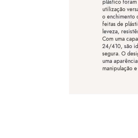
plástico fora
utilização ver
o enchimento d
feitas de plás
leveza, resist
Com uma capac
24/410, são i
segura. O des
uma aparência 
manipulação e