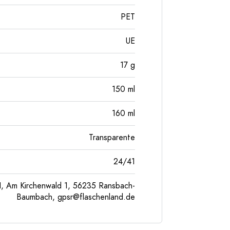
PET
UE
17
g
150
ml
160
ml
Transparente
24/41
, Am Kirchenwald 1, 56235 Ransbach-
Baumbach,
gpsr@flaschenland.de