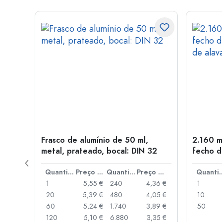
Frasco de alumínio de 50 ml,
2.160 m
a: PP
metal, prateado, bocal: DIN 32
fecho d
de alav
Preço por peça
Quantidade
Preço por peça
Quantidade
Preço por peça
Quant
,93 €
1
5,55 €
240
4,36 €
1
,88 €
20
5,39 €
480
4,05 €
10
,85 €
60
5,24 €
1.740
3,89 €
50
,74 €
120
5,10 €
6.880
3,35 €