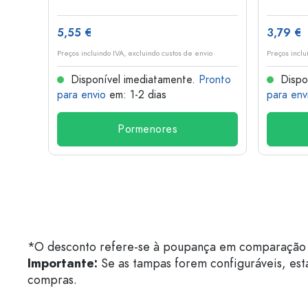
5,55 €
3,79 €
o
Preços incluindo IVA, excluindo custos de envio
Preços inclu
onto
Disponível imediatamente.
Pronto
Dispo
para envio
em: 1-2 dias
para env
Pormenores
*O desconto refere-se à poupança em comparação 
Importante:
Se as tampas forem configuráveis, est
compras.