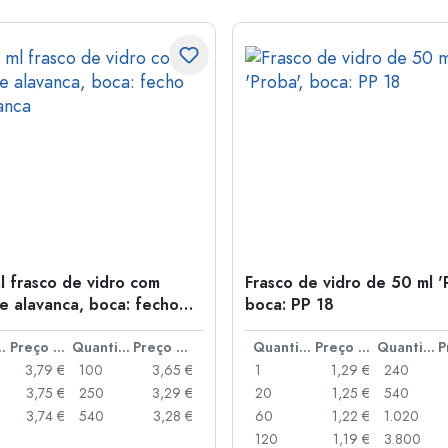
l frasco de vidro com
Frasco de vidro de 50 ml '
e alavanca, boca: fecho
boca: PP 18
anca
idade
Preço por peça
Quantidade
Preço por peça
Quantidade
Preço por peça
Quantidade
3,79 €
100
3,65 €
1
1,29 €
240
3,75 €
250
3,29 €
20
1,25 €
540
3,74 €
540
3,28 €
60
1,22 €
1.020
120
1,19 €
3.800