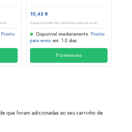
10,45 €
1,36 
envio
Preços incluindo IVA, excluindo custos de envio
Preços i
.
Pronto
Disponível imediatamente.
Pronto
Dis
para envio
em: 1-2 dias
para 
Pormenores
de que foram adicionadas ao seu carrinho de