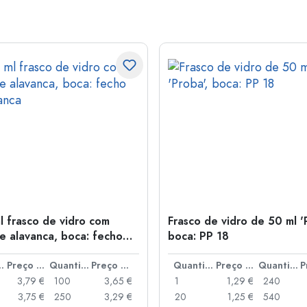
l frasco de vidro com
Frasco de vidro de 50 ml '
e alavanca, boca: fecho
boca: PP 18
anca
idade
Preço por peça
Quantidade
Preço por peça
Quantidade
Preço por peça
Quantidade
3,79 €
100
3,65 €
1
1,29 €
240
3,75 €
250
3,29 €
20
1,25 €
540