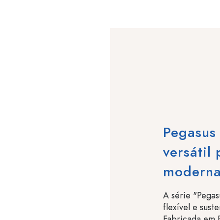
Pegasus 
versátil
moderna
A série "Pega
flexível e sust
Fabricada em P