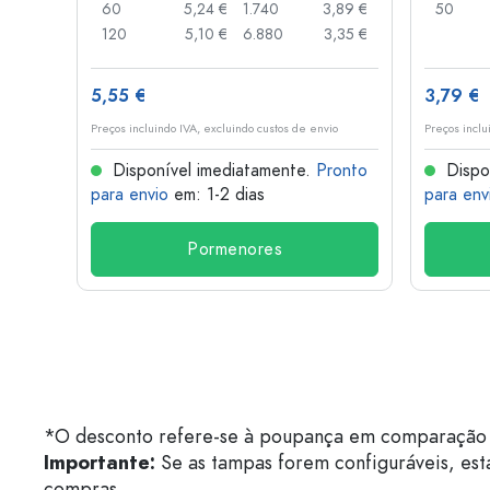
,85 €
60
5,24 €
1.740
3,89 €
50
,74 €
120
5,10 €
6.880
3,35 €
5,55 €
3,79 €
o
Preços incluindo IVA, excluindo custos de envio
Preços inclu
onto
Disponível imediatamente.
Pronto
Dispo
para envio
em: 1-2 dias
para env
Pormenores
*O desconto refere-se à poupança em comparação 
Importante:
Se as tampas forem configuráveis, est
compras.