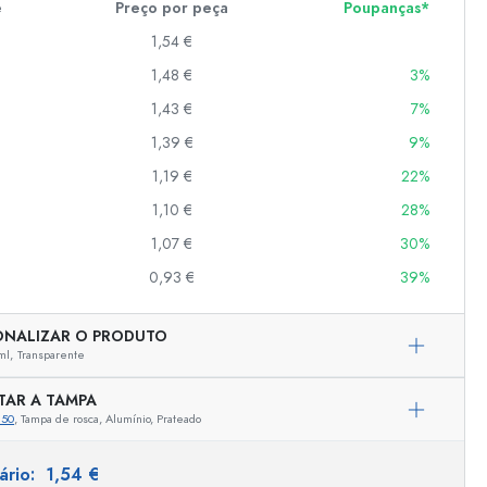
e
Preço por peça
Poupanças*
1,54 €
1,48 €
3%
er
as
1,43 €
7%
o
1,39 €
9%
1,19 €
22%
s
1,10 €
28%
1,07 €
30%
0,93 €
39%
ONALIZAR O PRODUTO
ml,
Transparente
TAR A TAMPA
850
, Tampa de rosca, Alumínio, Prateado
Representação exemplar
tário:
1,54 €