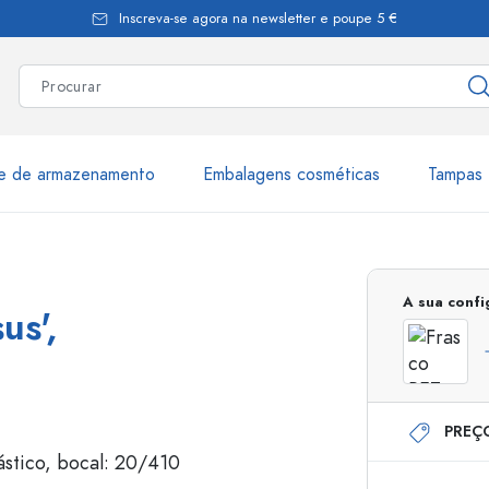
Inscreva-se agora na newsletter e poupe 5 €
te de armazenamento
Embalagens cosméticas
Tampas 
as
Mais de 2.500 produtos e 
A sua conf
us',
Garrafas Estal
PREÇ
Garrafas dispensadoras
Dispensadores Airles
ica
Frascos de pulverização
Frascos com roll-on