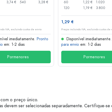
3,74 €
540
3,28 €
60
1,22 €
1.020
120
1,19 €
3.800
1,29 €
indo IVA, excluindo custos de envio
Preços incluindo IVA, excluindo custos de 
nível imediatamente.
Pronto
Disponível imediatamente
io
em: 1-2 dias
para envio
em: 1-2 dias
Pormenores
Pormenores
com o preço único.
as devem ser selecionadas separadamente. Certifique-se 