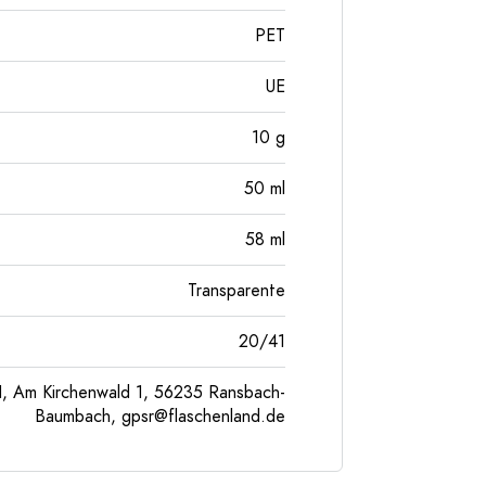
PET
UE
10
g
50
ml
58
ml
Transparente
20/41
, Am Kirchenwald 1, 56235 Ransbach-
Baumbach,
gpsr@flaschenland.de