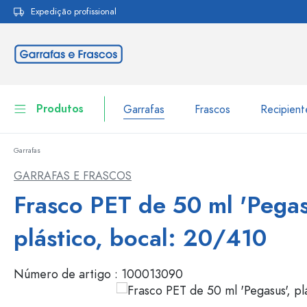
Expedição profissional
pesquisa
Saltar para a navegação principal
Produtos
Garrafas
Frascos
Recipien
Garrafas
Garrafas
Ir para categoria Garraf
GARRAFAS E FRASCOS
Frascos
Frasco PET de 50 ml 'Pegas
Garrafas por marca
Garrafas WECK
Recipiente de armazenamento
plástico, bocal: 20/410
Louça de mesa
Garrafas por função
Número de artigo :
100013090
Frascos conta-gotas
Embalagens cosméticas
Garrafas com tampa mecân