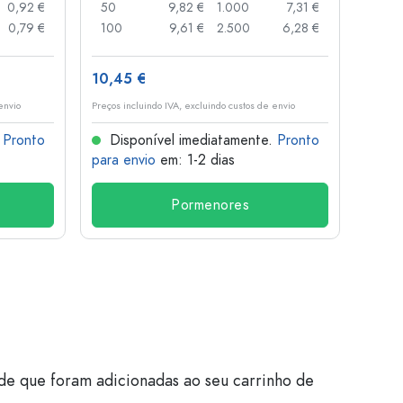
0,92 €
50
9,82 €
1.000
7,31 €
72
0,79 €
100
9,61 €
2.500
6,28 €
120
10,45 €
1,36 
envio
Preços incluindo IVA, excluindo custos de envio
Preços i
.
Pronto
Disponível imediatamente.
Pronto
Dis
para envio
em: 1-2 dias
para 
Pormenores
de que foram adicionadas ao seu carrinho de