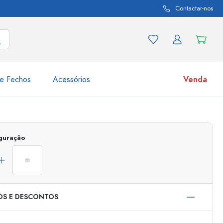
Contactar-nos
e Fechos
Acessórios
Venda
variações de produtos
Frascos
iguração
Descubra agora
Compre agora
OS E DESCONTOS
s