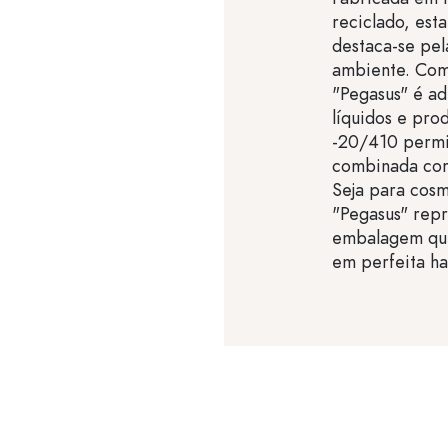
reciclado, esta
destaca-se pel
ambiente. Com
"Pegasus" é a
líquidos e pro
-20/410 permi
combinada com
Seja para cosm
"Pegasus" rep
embalagem que
em perfeita h