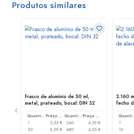
Produtos similares
Frasco de alumínio de 50 ml,
2.160 m
a: PP
metal, prateado, bocal: DIN 32
fecho d
de alav
Preço por peça
Quantidade
Preço por peça
Quantidade
Preço por peça
Quant
,93 €
1
5,55 €
240
4,36 €
1
,88 €
20
5,39 €
480
4,05 €
10