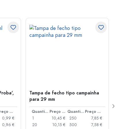
Proba',
Tampa de fecho tipo campainha
Garra
para 29 mm
Juice
boca
Preço por peça
Quantidade
Preço por peça
Quantidade
Preço por peça
0,99 €
1
10,45 €
250
7,85 €
1
0,96 €
20
10,15 €
500
7,58 €
24