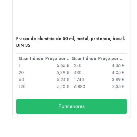
2)
Frasco de alumínio de 50 ml, metal, prateado, bocal:
DIN 32
 por peça
Quantidade
Preço por peça
Quantidade
Preço por peça
 €
1
5,55 €
240
4,36 €
 €
20
5,39 €
480
4,05 €
 €
60
5,24 €
1.740
3,89 €
 €
120
5,10 €
6.880
3,35 €
Pormenores