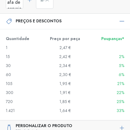
PREÇOS E DESCONTOS
Quantidade
Preço por peça
Poupanças*
1
2,47 €
15
2,42 €
2%
30
2,34 €
5%
60
2,30 €
6%
105
1,95 €
21%
300
1,91 €
22%
720
1,85 €
25%
1.421
1,64 €
33%
PERSONALIZAR O PRODUTO