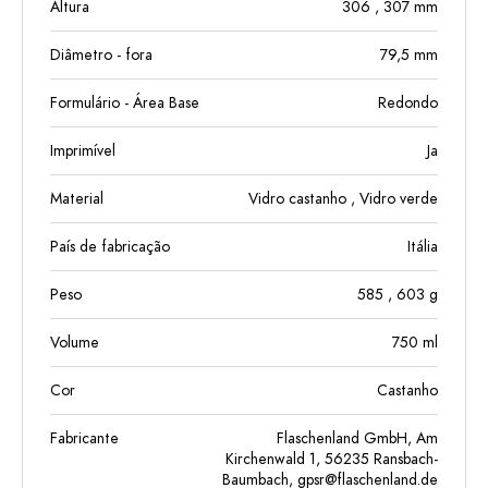
Altura
306
, 307
mm
Diâmetro - fora
79,5
mm
Formulário - Área Base
Redondo
Imprimível
Ja
Material
Vidro castanho
, Vidro verde
País de fabricação
Itália
Peso
585
, 603
g
Volume
750
ml
Cor
Castanho
Fabricante
Flaschenland GmbH, Am
Kirchenwald 1, 56235 Ransbach-
Baumbach,
gpsr@flaschenland.de