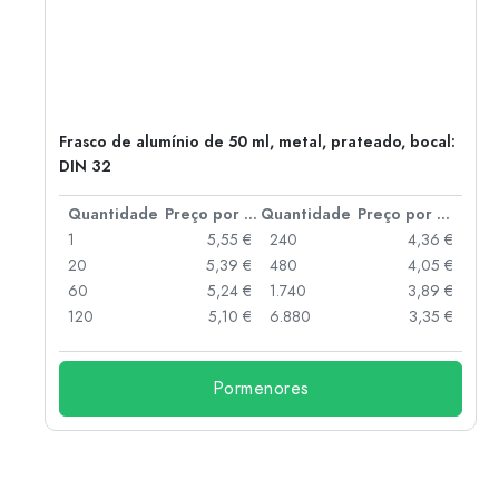
Frasco de alumínio de 50 ml, metal, prateado, bocal:
DIN 32
 por peça
Quantidade
Preço por peça
Quantidade
Preço por peça
 €
1
5,55 €
240
4,36 €
 €
20
5,39 €
480
4,05 €
 €
60
5,24 €
1.740
3,89 €
 €
120
5,10 €
6.880
3,35 €
Pormenores