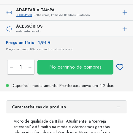
ADAPTAR A TAMPA
100034250
, Rolha coroa, Folha de flandres, Prateado
ACESSÓRIOS
nada selecionado
Preço unitário:
1,94 €
Preços incluindo IVA, excluindo custos de envio
No carrinho de compras
Disponível imediatamente.
Pronto para envio
em: 1-2 dias
Características do produto
Vidro de qualidade da Itália! Atualmente, a 'cerveja
artesanal' está muito na moda e oferecemos garrafas
adequadas fora dos padrões diários. Nossa garrafa de