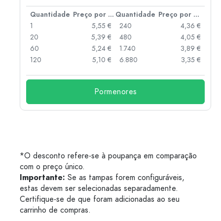
 por peça
Quantidade
Preço por peça
Quantidade
Preço por peça
 €
1
5,55 €
240
4,36 €
 €
20
5,39 €
480
4,05 €
 €
60
5,24 €
1.740
3,89 €
 €
120
5,10 €
6.880
3,35 €
Pormenores
*O desconto refere-se à poupança em comparação
com o preço único.
Importante:
Se as tampas forem configuráveis,
estas devem ser selecionadas separadamente.
Certifique-se de que foram adicionadas ao seu
carrinho de compras.