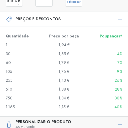
selecionar
PREÇOS E DESCONTOS
Quantidade
Preço por peça
Poupanças*
1
1,94 €
30
1,85 €
4%
60
1,79 €
7%
105
1,76 €
9%
255
1,43 €
26%
510
1,38 €
28%
750
1,34 €
30%
1.165
1,15 €
40%
PERSONALIZAR O PRODUTO
330 ml,
Verde