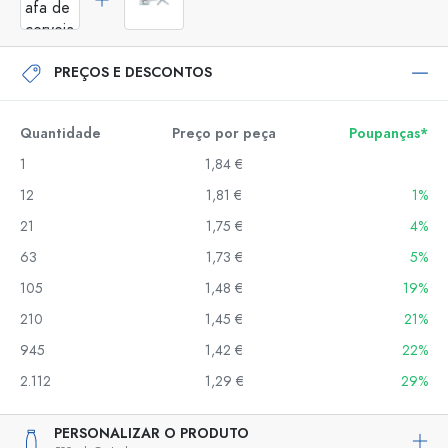
PREÇOS E DESCONTOS
Quantidade
Preço por peça
Poupanças*
1
1,84 €
12
1,81 €
1%
21
1,75 €
4%
63
1,73 €
5%
105
1,48 €
19%
210
1,45 €
21%
945
1,42 €
22%
2.112
1,29 €
29%
PERSONALIZAR O PRODUTO