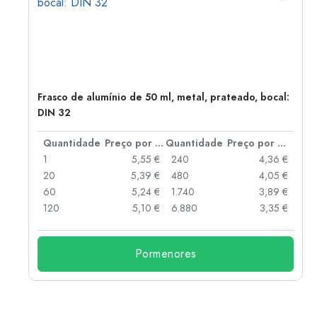
Frasco de alumínio de 50 ml, metal, prateado, bocal:
DIN 32
 por peça
Quantidade
Preço por peça
Quantidade
Preço por peça
 €
1
5,55 €
240
4,36 €
 €
20
5,39 €
480
4,05 €
 €
60
5,24 €
1.740
3,89 €
 €
120
5,10 €
6.880
3,35 €
Pormenores