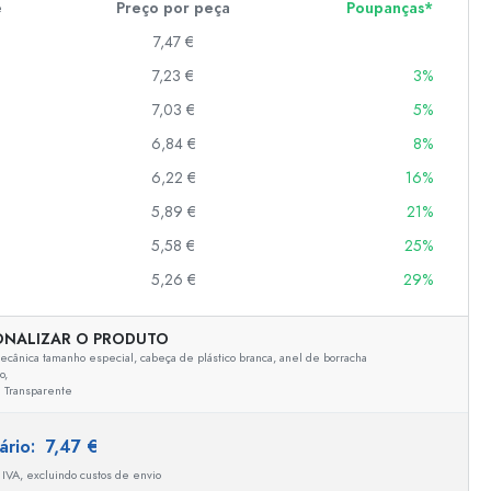
e
Preço por peça
Poupanças*
7,47 €
7,23 €
3%
er
as
7,03 €
5%
o
6,84 €
8%
6,22 €
16%
s
5,89 €
21%
5,58 €
25%
5,26 €
29%
ONALIZAR O PRODUTO
cânica tamanho especial, cabeça de plástico branca, anel de borracha
o,
Transparente
tário:
7,47 €
 IVA, excluindo custos de envio