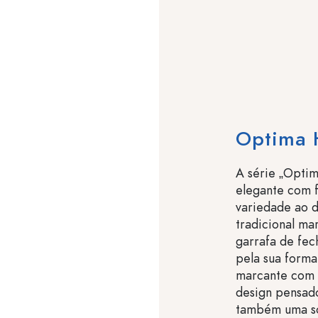
Optima 
A série „Opti
elegante com f
variedade ao d
tradicional ma
garrafa de fec
pela sua forma
marcante com 
design pensado
também uma so