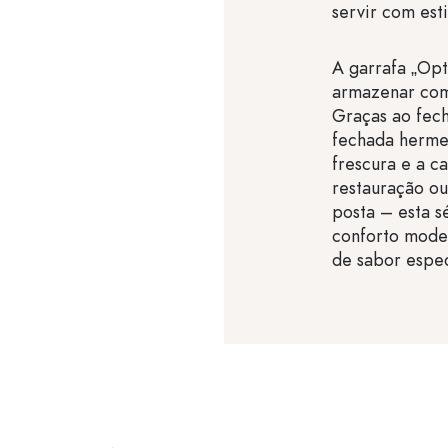
servir com esti
A garrafa „Op
armazenar com
Graças ao fech
fechada herme
frescura e a c
restauração o
posta – esta sé
conforto mode
de sabor espec