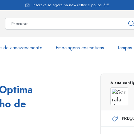
Inscreva-se agora na newsletter e poupe 5 €
te de armazenamento
Embalagens cosméticas
Tampas 
as
Mais de 2.500 produtos e 
A sua conf
'Optima
Garrafas Estal
cho de
PREÇ
Garrafas dispensadoras
Dispensadores Airles
ica
Frascos de pulverização
Frascos com roll-on