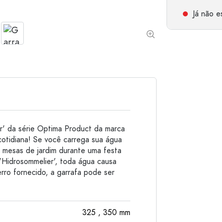
Garrafas de alumínio
Já não es
' da série Optima Product da marca
a cotidiana! Se você carrega sua água
s mesas de jardim durante uma festa
 'Hidrosommelier', toda água causa
ro fornecido, a garrafa pode ser
325
, 350
mm