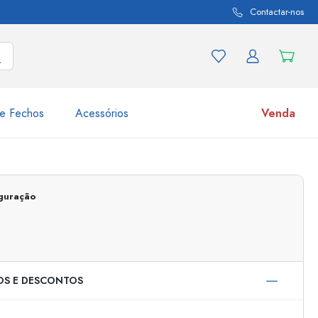
Contactar-nos
e Fechos
Acessórios
Venda
variações de produtos
Frascos
iguração
Descubra agora
Compre agora
OS E DESCONTOS
s