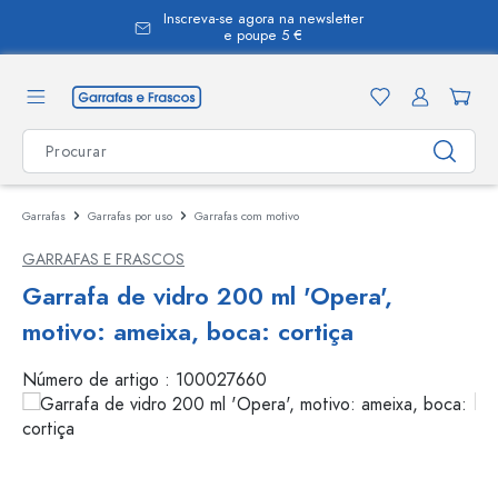
Inscreva-se agora na newsletter
eúdo principal
e poupe 5 €
Garrafas
Garrafas por uso
Garrafas com motivo
GARRAFAS E FRASCOS
Garrafa de vidro 200 ml 'Opera',
motivo: ameixa, boca: cortiça
Número de artigo :
100027660