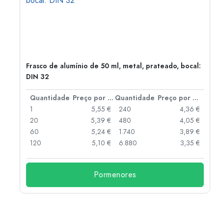
Frasco de alumínio de 50 ml, metal, prateado, bocal:
DIN 32
 por peça
Quantidade
Preço por peça
Quantidade
Preço por peça
 €
1
5,55 €
240
4,36 €
 €
20
5,39 €
480
4,05 €
 €
60
5,24 €
1.740
3,89 €
 €
120
5,10 €
6.880
3,35 €
Pormenores