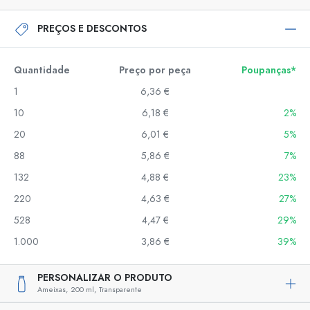
PREÇOS E DESCONTOS
Quantidade
Preço por peça
Poupanças*
1
6,36 €
10
6,18 €
2%
20
6,01 €
5%
88
5,86 €
7%
132
4,88 €
23%
220
4,63 €
27%
528
4,47 €
29%
1.000
3,86 €
39%
PERSONALIZAR O PRODUTO
Ameixas,
200 ml,
Transparente