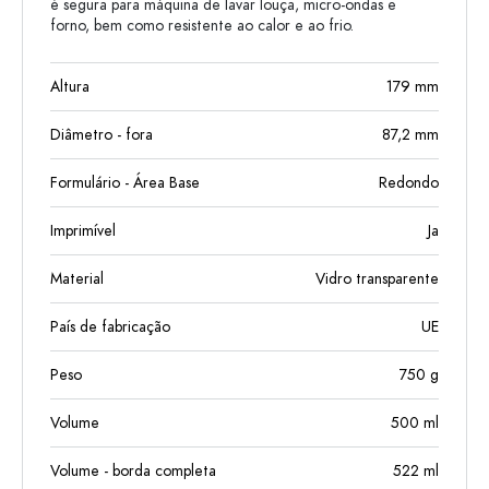
é segura para máquina de lavar louça, micro-ondas e
forno, bem como resistente ao calor e ao frio.
Altura
179
mm
Diâmetro - fora
87,2
mm
Formulário - Área Base
Redondo
Imprimível
Ja
Material
Vidro transparente
País de fabricação
UE
Peso
750
g
Volume
500
ml
Volume - borda completa
522
ml