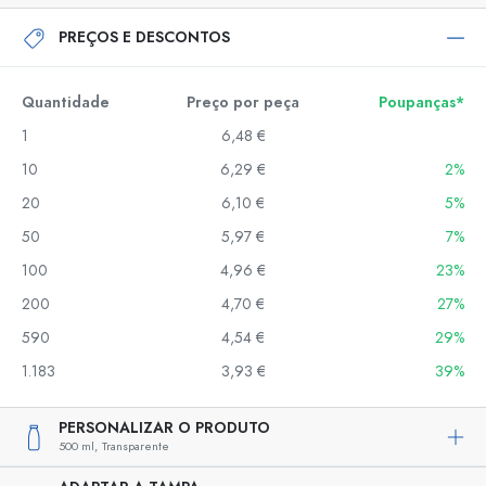
PREÇOS E DESCONTOS
Quantidade
Preço por peça
Poupanças*
1
6,48 €
10
6,29 €
2%
20
6,10 €
5%
50
5,97 €
7%
100
4,96 €
23%
200
4,70 €
27%
590
4,54 €
29%
1.183
3,93 €
39%
PERSONALIZAR O PRODUTO
500 ml,
Transparente