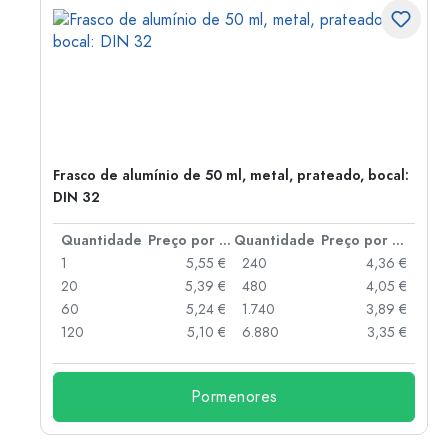
Frasco de alumínio de 50 ml, metal, prateado, bocal:
DIN 32
 por peça
Quantidade
Preço por peça
Quantidade
Preço por peça
 €
1
5,55 €
240
4,36 €
 €
20
5,39 €
480
4,05 €
 €
60
5,24 €
1.740
3,89 €
 €
120
5,10 €
6.880
3,35 €
Pormenores