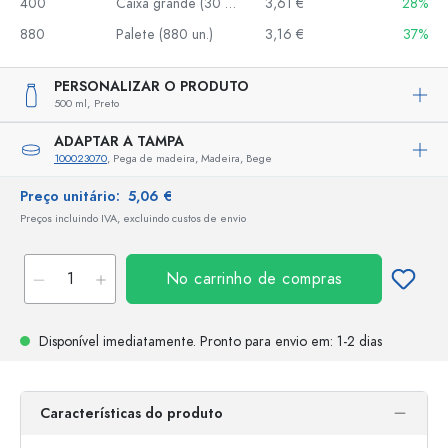
400
Caixa grande (30 un.)
3,61 €
28%
880
Palete (880 un.)
3,16 €
37%
PERSONALIZAR O PRODUTO
500 ml,
Preto
ADAPTAR A TAMPA
100023070
, Pega de madeira, Madeira, Bege
Preço unitário:
5,06 €
Preços incluindo IVA, excluindo custos de envio
No carrinho de compras
Disponível imediatamente.
Pronto para envio
em: 1-2 dias
Características do produto