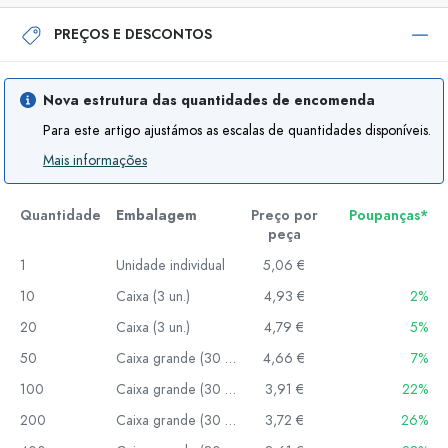
PREÇOS E DESCONTOS
Nova estrutura das quantidades de encomenda
Para este artigo ajustámos as escalas de quantidades disponíveis.
Mais informações
Quantidade
Embalagem
Preço por
Poupanças*
peça
1
Unidade individual
5,06 €
10
Caixa (3 un.)
4,93 €
2%
20
Caixa (3 un.)
4,79 €
5%
50
Caixa grande (30 un.)
4,66 €
7%
100
Caixa grande (30 un.)
3,91 €
22%
200
Caixa grande (30 un.)
3,72 €
26%