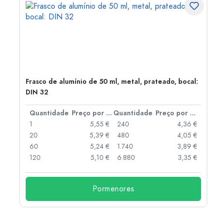
Frasco de alumínio de 50 ml, metal, prateado, bocal:
DIN 32
 por peça
Quantidade
Preço por peça
Quantidade
Preço por peça
 €
1
5,55 €
240
4,36 €
 €
20
5,39 €
480
4,05 €
 €
60
5,24 €
1.740
3,89 €
 €
120
5,10 €
6.880
3,35 €
Pormenores