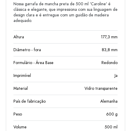
Nossa garrafa de mancha preta de 500 ml 'Caroline' é
clássica e elegante, que impressiona com sua linguagem de
design clara e é entregue com um guidão de madeira
adequado.
Altura
177,3
mm
Diâmetro - fora
83,8
mm
Formulário - Área Base
Redondo
Imprimível
Ja
Material
Vidro transparente
País de fabricação
Alemanha
Peso
600
g
Volume
500
ml