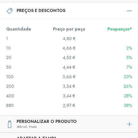
PREÇOS E DESCONTOS
Quantidade
Preço por peça
Poupanças*
1
4,80 €
10
4,66 €
2%
20
4,52 €
5%
50
4,44 €
7%
100
3,66 €
23%
200
3,54 €
26%
400
3,44 €
28%
880
2,97 €
38%
PERSONALIZAR O PRODUTO
500 ml,
Preto