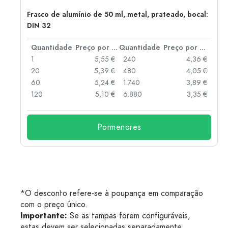
Frasco de alumínio de 50 ml, metal, prateado, bocal:
DIN 32
 por peça
Quantidade
Preço por peça
Quantidade
Preço por peça
 €
1
5,55 €
240
4,36 €
 €
20
5,39 €
480
4,05 €
 €
60
5,24 €
1.740
3,89 €
 €
120
5,10 €
6.880
3,35 €
Pormenores
*O desconto refere-se à poupança em comparação
com o preço único.
Importante:
Se as tampas forem configuráveis,
estas devem ser selecionadas separadamente.