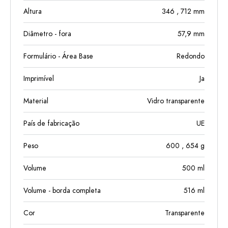
Altura
346
, 712
mm
Diâmetro - fora
57,9
mm
Formulário - Área Base
Redondo
Imprimível
Ja
Material
Vidro transparente
País de fabricação
UE
Peso
600
, 654
g
Volume
500
ml
Volume - borda completa
516
ml
Cor
Transparente