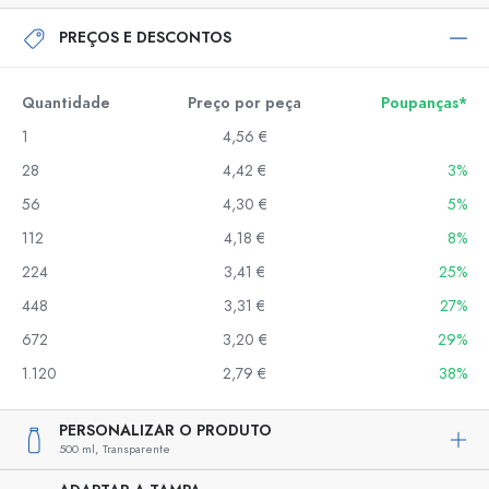
PREÇOS E DESCONTOS
Quantidade
Preço por peça
Poupanças*
1
4,56 €
28
4,42 €
3%
56
4,30 €
5%
112
4,18 €
8%
224
3,41 €
25%
448
3,31 €
27%
672
3,20 €
29%
1.120
2,79 €
38%
PERSONALIZAR O PRODUTO
500 ml,
Transparente