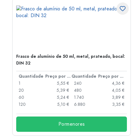
Frasco de alumínio de 50 ml, metal, prateado, bocal:
DIN 32
 por peça
Quantidade
Preço por peça
Quantidade
Preço por peça
 €
1
5,55 €
240
4,36 €
 €
20
5,39 €
480
4,05 €
 €
60
5,24 €
1.740
3,89 €
 €
120
5,10 €
6.880
3,35 €
Pormenores