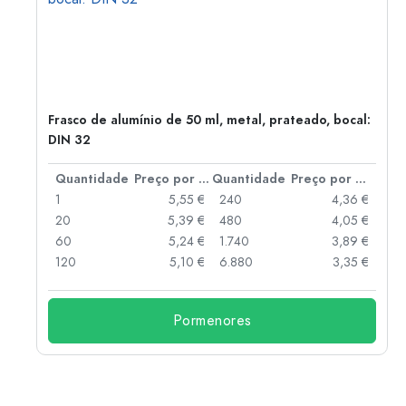
Frasco de alumínio de 50 ml, metal, prateado, bocal:
DIN 32
 por peça
Quantidade
Preço por peça
Quantidade
Preço por peça
 €
1
5,55 €
240
4,36 €
 €
20
5,39 €
480
4,05 €
 €
60
5,24 €
1.740
3,89 €
 €
120
5,10 €
6.880
3,35 €
Pormenores