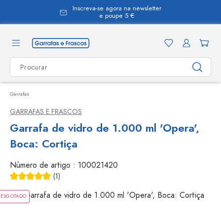
Inscreva-se agora na newsletter
eúdo principal
e poupe 5 €
Garrafas
GARRAFAS E FRASCOS
Garrafa de vidro de 1.000 ml 'Opera',
Boca: Cortiça
Número de artigo :
100021420
(1)
Classificação média de 5 de 5 estrelas
ESGOTADO