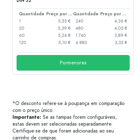
DIN 32
 por peça
Quantidade
Preço por peça
Quantidade
Preço por peça
 €
1
5,55 €
240
4,36 €
 €
20
5,39 €
480
4,05 €
 €
60
5,24 €
1.740
3,89 €
120
5,10 €
6.880
3,35 €
Pormenores
*O desconto refere-se à poupança em comparação
com o preço único.
Importante:
Se as tampas forem configuráveis,
estas devem ser selecionadas separadamente.
Certifique-se de que foram adicionadas ao seu
carrinho de compras.