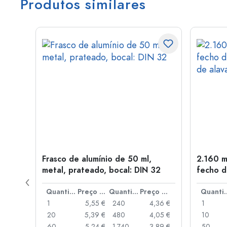
Produtos similares
Frasco de alumínio de 50 ml,
2.160 m
a: PP
metal, prateado, bocal: DIN 32
fecho d
de alav
Preço por peça
Quantidade
Preço por peça
Quantidade
Preço por peça
Quant
,93 €
1
5,55 €
240
4,36 €
1
,88 €
20
5,39 €
480
4,05 €
10
,85 €
60
5,24 €
1.740
3,89 €
50