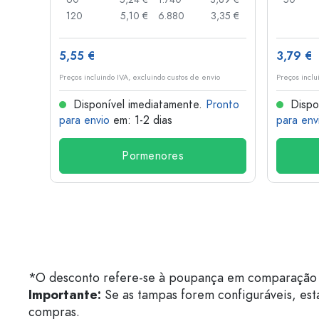
,74 €
120
5,10 €
6.880
3,35 €
5,55 €
3,79 €
o
Preços incluindo IVA, excluindo custos de envio
Preços inclu
onto
Disponível imediatamente.
Pronto
Dispo
para envio
em: 1-2 dias
para env
Pormenores
*O desconto refere-se à poupança em comparação 
Importante:
Se as tampas forem configuráveis, est
compras.