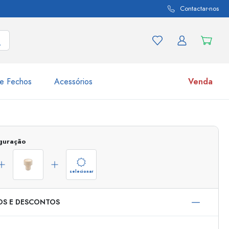
Contactar-nos
e Fechos
Acessórios
Venda
variações de produtos
Frascos
iguração
Descubra agora
Compre agora
selecionar
OS E DESCONTOS
s