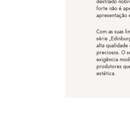
destilado nobr
forte não é ap
apresentação e
Com as suas li
série „Edinbur
alta qualidade
preciosos. O 
exigência mode
produtores qu
estética.