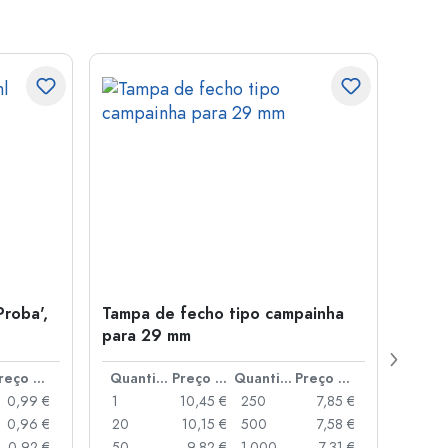
Proba',
Tampa de fecho tipo campainha
Garra
para 29 mm
Juice
boca
Preço por peça
Quantidade
Preço por peça
Quantidade
Preço por peça
0,99 €
1
10,45 €
250
7,85 €
1
0,96 €
20
10,15 €
500
7,58 €
24
0,92 €
50
9,82 €
1.000
7,31 €
72