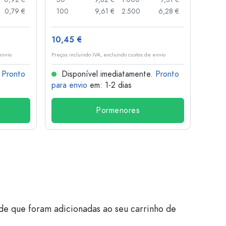
0,79 €
100
9,61 €
2.500
6,28 €
120
10,45 €
1,36 
envio
Preços incluindo IVA, excluindo custos de envio
Preços i
.
Pronto
Disponível imediatamente.
Pronto
Dis
para envio
em: 1-2 dias
para 
Pormenores
de que foram adicionadas ao seu carrinho de