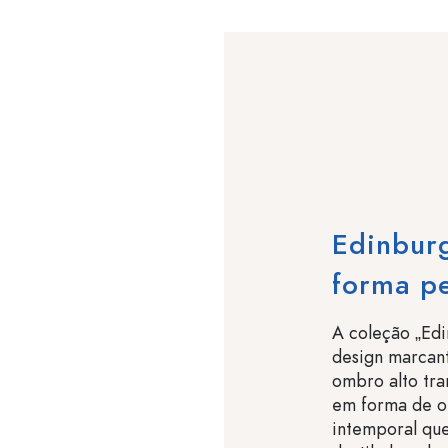
Edinbur
forma pe
A coleção „Edi
design marcan
ombro alto tr
em forma de ol
intemporal que