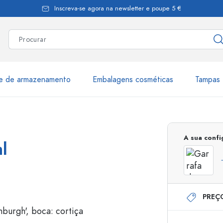
Inscreva-se agora na newsletter e poupe 5 €
te de armazenamento
Embalagens cosméticas
Tampas 
as
Mais de 2.500 produtos e 
A sua conf
l
Garrafas Estal
PREÇ
Garrafas dispensadoras
Dispensadores Airles
ica
Frascos de pulverização
Frascos com roll-on