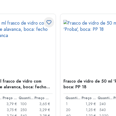
l frasco de vidro com
Frasco de vidro de 50 ml '
e alavanca, boca: fecho
boca: PP 18
anca
idade
Preço por peça
Quantidade
Preço por peça
Quantidade
Preço por peça
Quantidade
3,79 €
100
3,65 €
1
1,29 €
240
3,75 €
250
3,29 €
20
1,25 €
540
3,74 €
540
3,28 €
60
1,22 €
1.020