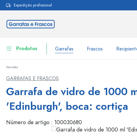
Expedição profissional
pesquisa
Saltar para a navegação principal
Produtos
Garrafas
Frascos
Recipien
Garrafas
Garrafas
Ir para categoria Garraf
GARRAFAS E FRASCOS
Frascos
Garrafa de vidro de 1000 m
Garrafas por marca
Garrafas WECK
Recipiente de armazenamento
'Edinburgh', boca: cortiça
Louça de mesa
Garrafas por função
Número de artigo :
100030680
Frascos conta-gotas
Embalagens cosméticas
Garrafas com tampa mecân