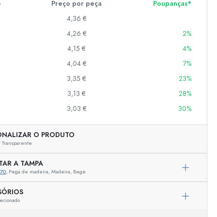
e
Preço por peça
Poupanças*
4,36 €
4,26 €
2%
er
as
4,15 €
4%
o
4,04 €
7%
3,35 €
23%
s
3,13 €
28%
3,03 €
30%
ONALIZAR O PRODUTO
Transparente
TAR A TAMPA
470
, Pega de madeira, Madeira, Bege
Representação exemplar
SÓRIOS
ecionado