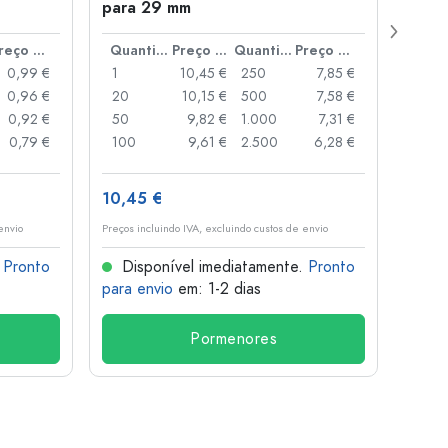
para 29 mm
Juice
boca
Preço por peça
Quantidade
Preço por peça
Quantidade
Preço por peça
0,99 €
1
10,45 €
250
7,85 €
1
0,96 €
20
10,15 €
500
7,58 €
24
0,92 €
50
9,82 €
1.000
7,31 €
72
0,79 €
100
9,61 €
2.500
6,28 €
120
10,45 €
1,36 
envio
Preços incluindo IVA, excluindo custos de envio
Preços i
.
Pronto
Disponível imediatamente.
Pronto
Dis
para envio
em: 1-2 dias
para 
Pormenores