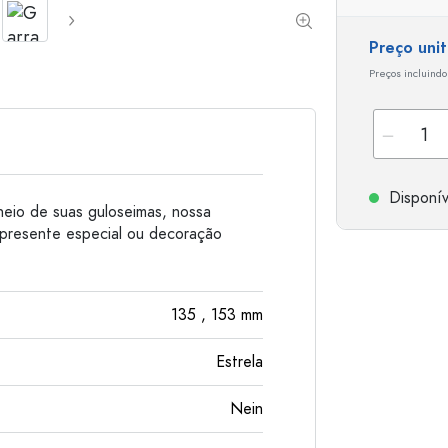
Garrafas de alumínio
Preço uni
Preços incluindo
Disponív
heio de suas guloseimas, nossa
 presente especial ou decoração
135
, 153
mm
Estrela
Nein