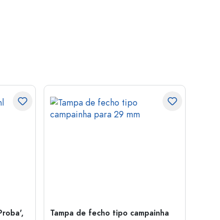
Proba',
Tampa de fecho tipo campainha
Garra