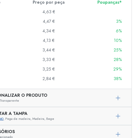
e
Preço por peça
Poupanças*
4,63 €
4,47 €
3%
er
as
4,34 €
6%
o
4,13 €
10%
3,44 €
25%
s
3,33 €
28%
3,25 €
29%
2,84 €
38%
ONALIZAR O PRODUTO
Transparente
TAR A TAMPA
40
, Pega de madeira, Madeira, Bege
Representação exemplar
SÓRIOS
ecionado