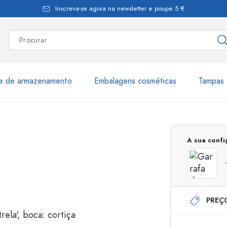
Inscreva-se agora na newsletter e poupe 5 €
te de armazenamento
Embalagens cosméticas
Tampas 
as
Mais de 2.500 produtos e 
A sua conf
Garrafas Estal
PREÇ
Garrafas dispensadoras
Dispensadores Airles
ica
Frascos de pulverização
Frascos com roll-on