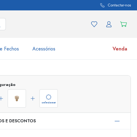
Contactar-nos
e Fechos
Acessórios
Venda
variações de produtos
Frascos
iguração
Descubra agora
Compre agora
selecionar
OS E DESCONTOS
s