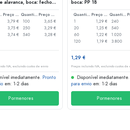
e alavanca, boca: fecho
boca: PP 18
anca
idade
Preço por peça
Quantidade
Preço por peça
Quantidade
Preço por peça
Quantidade
3,79 €
100
3,65 €
1
1,29 €
240
3,75 €
250
3,29 €
20
1,25 €
540
3,74 €
540
3,28 €
60
1,22 €
1.020
120
1,19 €
3.800
1,29 €
indo IVA, excluindo custos de envio
Preços incluindo IVA, excluindo custos de 
nível imediatamente.
Pronto
Disponível imediatamente
io
em: 1-2 dias
para envio
em: 1-2 dias
Pormenores
Pormenores