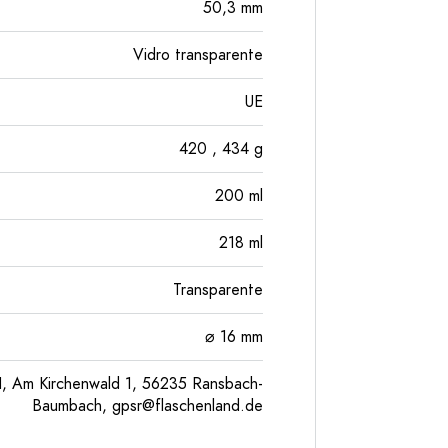
50,3
mm
Vidro transparente
UE
420
, 434
g
200
ml
218
ml
Transparente
⌀ 16 mm
, Am Kirchenwald 1, 56235 Ransbach-
Baumbach,
gpsr@flaschenland.de