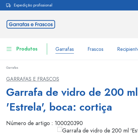
Expedição profissional
pesquisa
Saltar para a navegação principal
Produtos
Garrafas
Frascos
Recipien
Garrafas
Garrafas
Ir para categoria Garraf
GARRAFAS E FRASCOS
Frascos
Garrafa de vidro de 200 ml
Garrafas por marca
Garrafas WECK
Recipiente de armazenamento
'Estrela', boca: cortiça
Louça de mesa
Garrafas por função
Número de artigo :
100020390
Frascos conta-gotas
Embalagens cosméticas
Garrafas com tampa mecân