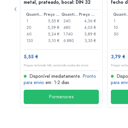
a: PP
metal, prateado, bocal: DIN 32
fecho d
de alav
Preço por peça
Quantidade
Preço por peça
Quantidade
Preço por peça
Quant
,93 €
1
5,55 €
240
4,36 €
1
,88 €
20
5,39 €
480
4,05 €
10
,85 €
60
5,24 €
1.740
3,89 €
50
,74 €
120
5,10 €
6.880
3,35 €
5,55 €
3,79 €
o
Preços incluindo IVA, excluindo custos de envio
Preços inclu
onto
Disponível imediatamente.
Pronto
Dispo
para envio
em: 1-2 dias
para env
Pormenores