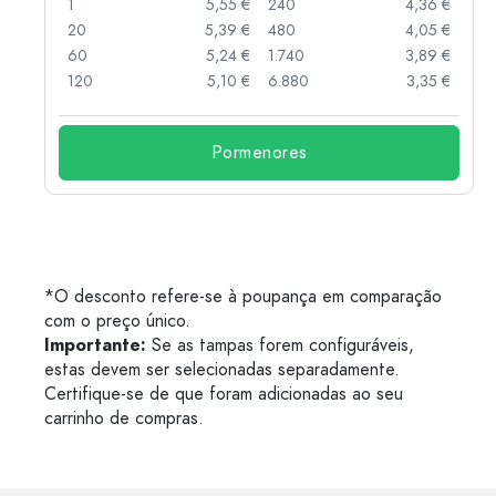
 €
1
5,55 €
240
4,36 €
 €
20
5,39 €
480
4,05 €
 €
60
5,24 €
1.740
3,89 €
 €
120
5,10 €
6.880
3,35 €
Pormenores
*O desconto refere-se à poupança em comparação
com o preço único.
Importante:
Se as tampas forem configuráveis,
estas devem ser selecionadas separadamente.
Certifique-se de que foram adicionadas ao seu
carrinho de compras.