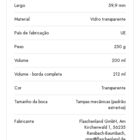
Largo
59,9
mm
Material
Vidro transparente
País de fabricação
UE
Peso
250
g
Volume
200
ml
Volume - borda completa
212
ml
Cor
Transparente
Tamanho da boca
Tampas mecânicas (padrão
estreitos)
Fabricante
Flaschenland GmbH, Am
Kirchenwald 1, 56235
Ransbach-Baumbach,
gpsr@flaschenland.de