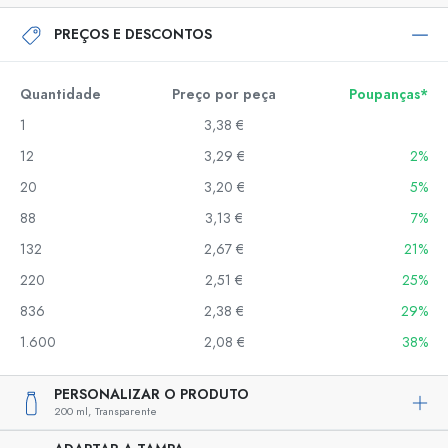
PREÇOS E DESCONTOS
Quantidade
Preço por peça
Poupanças*
1
3,38 €
12
3,29 €
2%
20
3,20 €
5%
88
3,13 €
7%
132
2,67 €
21%
220
2,51 €
25%
836
2,38 €
29%
1.600
2,08 €
38%
PERSONALIZAR O PRODUTO
200 ml,
Transparente