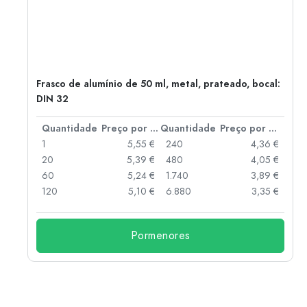
Frasco de alumínio de 50 ml, metal, prateado, bocal:
DIN 32
 por peça
Quantidade
Preço por peça
Quantidade
Preço por peça
 €
1
5,55 €
240
4,36 €
 €
20
5,39 €
480
4,05 €
 €
60
5,24 €
1.740
3,89 €
 €
120
5,10 €
6.880
3,35 €
Pormenores