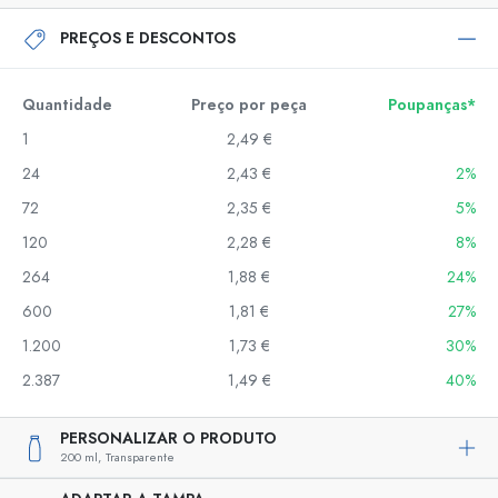
PREÇOS E DESCONTOS
Quantidade
Preço por peça
Poupanças*
1
2,49 €
24
2,43 €
2%
72
2,35 €
5%
120
2,28 €
8%
264
1,88 €
24%
600
1,81 €
27%
1.200
1,73 €
30%
2.387
1,49 €
40%
PERSONALIZAR O PRODUTO
200 ml,
Transparente