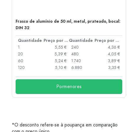
Frasco de alumínio de 50 ml, metal, prateado, bocal:
DIN 32
 por peça
Quantidade
Preço por peça
Quantidade
Preço por peça
 €
1
5,55 €
240
4,36 €
 €
20
5,39 €
480
4,05 €
 €
60
5,24 €
1.740
3,89 €
 €
120
5,10 €
6.880
3,35 €
Pormenores
*O desconto refere-se à poupança em comparação
com o preço único.