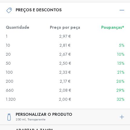
PREÇOS E DESCONTOS
Quantidade
Preço por peça
Poupanças*
1
2,97 €
10
2,81 €
5%
20
2,67 €
10%
50
2,50 €
15%
100
2,33 €
21%
200
2,17 €
26%
660
2,08 €
29%
1.320
2,00 €
32%
PERSONALIZAR O PRODUTO
250 ml,
Transparente