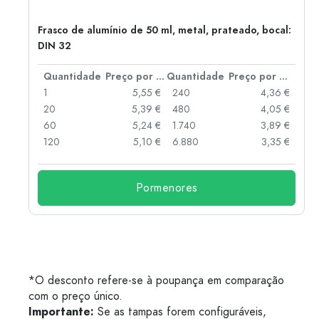
Frasco de alumínio de 50 ml, metal, prateado, bocal:
DIN 32
 por peça
Quantidade
Preço por peça
Quantidade
Preço por peça
 €
1
5,55 €
240
4,36 €
 €
20
5,39 €
480
4,05 €
 €
60
5,24 €
1.740
3,89 €
 €
120
5,10 €
6.880
3,35 €
Pormenores
*O desconto refere-se à poupança em comparação
com o preço único.
Importante:
Se as tampas forem configuráveis,