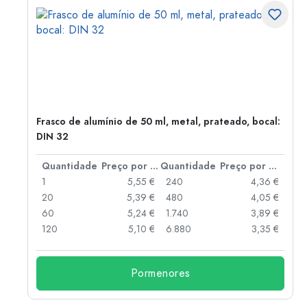
Frasco de alumínio de 50 ml, metal, prateado, bocal:
DIN 32
 por peça
Quantidade
Preço por peça
Quantidade
Preço por peça
 €
1
5,55 €
240
4,36 €
 €
20
5,39 €
480
4,05 €
 €
60
5,24 €
1.740
3,89 €
 €
120
5,10 €
6.880
3,35 €
Pormenores