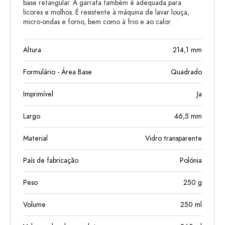
base retangular. A garrafa também é adequada para
licores e molhos. É resistente à máquina de lavar louça,
micro-ondas e forno, bem como à frio e ao calor.
Altura
214,1
mm
Formulário - Área Base
Quadrado
Imprimível
Ja
Largo
46,5
mm
Material
Vidro transparente
País de fabricação
Polónia
Peso
250
g
Volume
250
ml