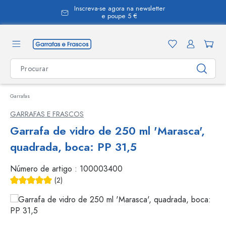
Inscreva-se agora na newsletter
eúdo principal
e poupe 5 €
Garrafas
GARRAFAS E FRASCOS
Garrafa de vidro de 250 ml 'Marasca',
quadrada, boca: PP 31,5
Número de artigo :
100003400
(2)
Classificação média de 5 de 5 estrelas