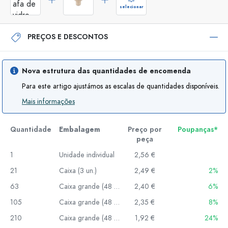
selecionar
PREÇOS E DESCONTOS
Nova estrutura das quantidades de encomenda
Para este artigo ajustámos as escalas de quantidades disponíveis.
Mais informações
Quantidade
Embalagem
Preço por
Poupanças*
peça
1
Unidade individual
2,56 €
21
Caixa (3 un.)
2,49 €
2%
63
Caixa grande (48 un.)
2,40 €
6%
105
Caixa grande (48 un.)
2,35 €
8%
210
Caixa grande (48 un.)
1,92 €
24%