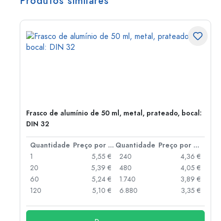
Produtos similares
Frasco de alumínio de 50 ml, metal, prateado, bocal:
DIN 32
 por peça
Quantidade
Preço por peça
Quantidade
Preço por peça
 €
1
5,55 €
240
4,36 €
 €
20
5,39 €
480
4,05 €
 €
60
5,24 €
1.740
3,89 €
 €
120
5,10 €
6.880
3,35 €