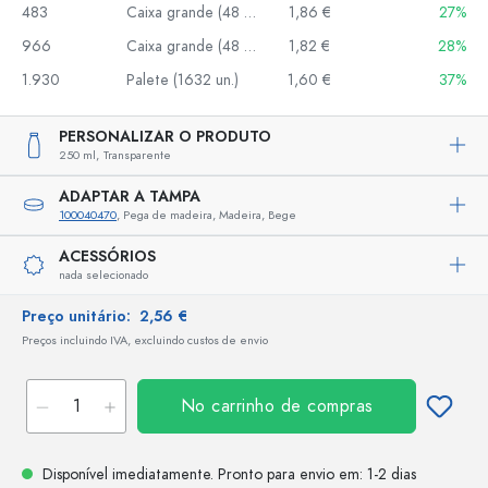
483
Caixa grande (48 un.)
1,86 €
27%
966
Caixa grande (48 un.)
1,82 €
28%
1.930
Palete (1632 un.)
1,60 €
37%
PERSONALIZAR O PRODUTO
250 ml,
Transparente
ADAPTAR A TAMPA
100040470
, Pega de madeira, Madeira, Bege
ACESSÓRIOS
nada selecionado
Preço unitário:
2,56 €
Preços incluindo IVA, excluindo custos de envio
No carrinho de compras
Disponível imediatamente.
Pronto para envio
em: 1-2 dias