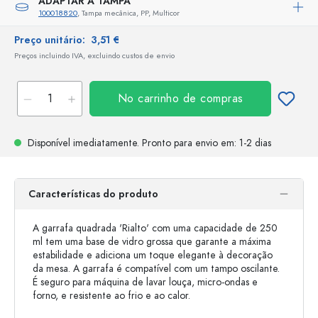
ADAPTAR A TAMPA
100018820
, Tampa mecânica, PP, Multicor
Preço unitário:
3,51 €
Preços incluindo IVA, excluindo custos de envio
No carrinho de compras
Disponível imediatamente.
Pronto para envio
em: 1-2 dias
Características do produto
A garrafa quadrada 'Rialto' com uma capacidade de 250
ml tem uma base de vidro grossa que garante a máxima
estabilidade e adiciona um toque elegante à decoração
da mesa. A garrafa é compatível com um tampo oscilante.
É seguro para máquina de lavar louça, micro-ondas e
forno, e resistente ao frio e ao calor.