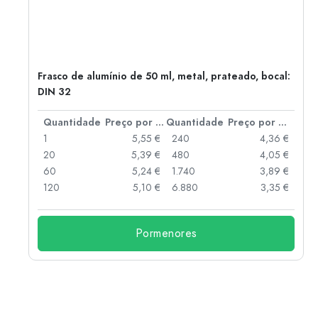
Frasco de alumínio de 50 ml, metal, prateado, bocal:
DIN 32
 por peça
Quantidade
Preço por peça
Quantidade
Preço por peça
 €
1
5,55 €
240
4,36 €
 €
20
5,39 €
480
4,05 €
 €
60
5,24 €
1.740
3,89 €
 €
120
5,10 €
6.880
3,35 €
Pormenores