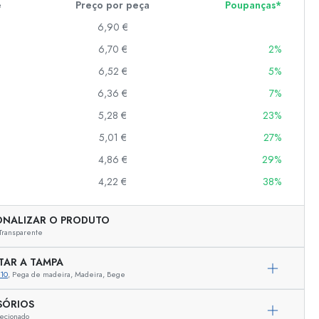
e
Preço por peça
Poupanças*
6,90 €
6,70 €
2%
er
as
6,52 €
5%
o
6,36 €
7%
5,28 €
23%
s
5,01 €
27%
4,86 €
29%
4,22 €
38%
ONALIZAR O PRODUTO
Transparente
TAR A TAMPA
10
, Pega de madeira, Madeira, Bege
SÓRIOS
ecionado