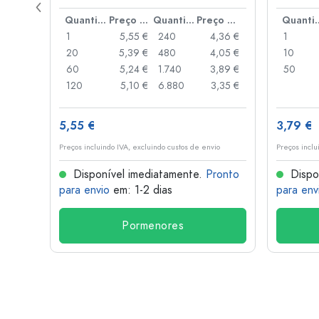
de alav
Preço por peça
Quantidade
Preço por peça
Quantidade
Preço por peça
Quant
,93 €
1
5,55 €
240
4,36 €
1
,88 €
20
5,39 €
480
4,05 €
10
,85 €
60
5,24 €
1.740
3,89 €
50
,74 €
120
5,10 €
6.880
3,35 €
5,55 €
3,79 €
o
Preços incluindo IVA, excluindo custos de envio
Preços inclu
onto
Disponível imediatamente.
Pronto
Dispo
para envio
em: 1-2 dias
para env
Pormenores