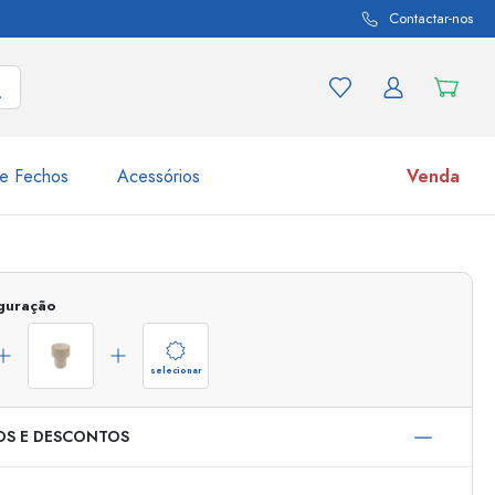
Contactar-nos
e Fechos
Acessórios
Venda
variações de produtos
Frascos
iguração
Descubra agora
Compre agora
selecionar
OS E DESCONTOS
s