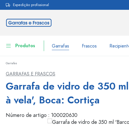
Expedição profissional
pesquisa
Saltar para a navegação principal
Produtos
Garrafas
Frascos
Recipien
Garrafas
Garrafas
Ir para categoria Garraf
GARRAFAS E FRASCOS
Frascos
Garrafa de vidro de 350 ml
Garrafas por marca
Garrafas WECK
Recipiente de armazenamento
à vela', Boca: Cortiça
Louça de mesa
Garrafas por função
Número de artigo :
100020630
Frascos conta-gotas
Embalagens cosméticas
Garrafas com tampa mecân