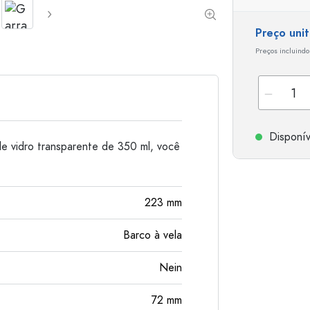
Garrafas de alumínio
Preço uni
Preços incluindo
Disponív
 de vidro transparente de 350 ml, você
223
mm
Barco à vela
Nein
72
mm