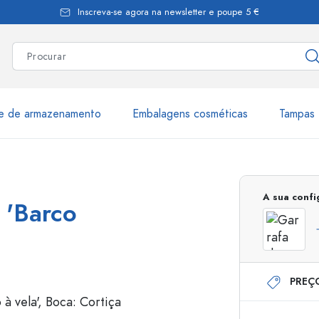
Inscreva-se agora na newsletter e poupe 5 €
te de armazenamento
Embalagens cosméticas
Tampas 
as
Mais de 2.500 produtos e 
A sua conf
 'Barco
Garrafas Estal
PREÇ
Garrafas dispensadoras
Dispensadores Airles
ica
Frascos de pulverização
Frascos com roll-on