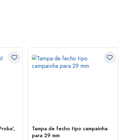
Proba',
Tampa de fecho tipo campainha
Garra
para 29 mm
Juice