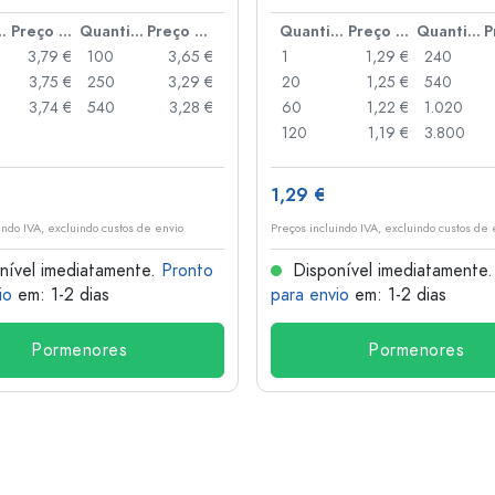
anca
idade
Preço por peça
Quantidade
Preço por peça
Quantidade
Preço por peça
Quantidade
3,79 €
100
3,65 €
1
1,29 €
240
3,75 €
250
3,29 €
20
1,25 €
540
3,74 €
540
3,28 €
60
1,22 €
1.020
120
1,19 €
3.800
1,29 €
indo IVA, excluindo custos de envio
Preços incluindo IVA, excluindo custos de 
nível imediatamente.
Pronto
Disponível imediatamente
io
em: 1-2 dias
para envio
em: 1-2 dias
Pormenores
Pormenores