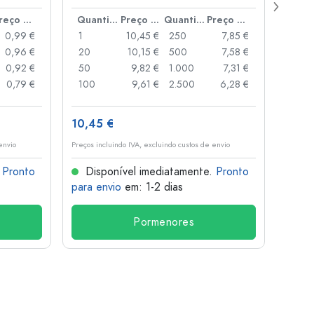
boca
Preço por peça
Quantidade
Preço por peça
Quantidade
Preço por peça
0,99 €
1
10,45 €
250
7,85 €
1
0,96 €
20
10,15 €
500
7,58 €
24
0,92 €
50
9,82 €
1.000
7,31 €
72
0,79 €
100
9,61 €
2.500
6,28 €
120
10,45 €
1,36 
envio
Preços incluindo IVA, excluindo custos de envio
Preços i
.
Pronto
Disponível imediatamente.
Pronto
Dis
para envio
em: 1-2 dias
para 
Pormenores